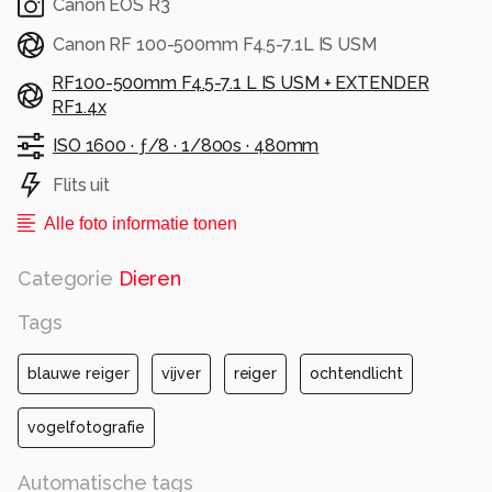
Leuk begin van de dag...
Canon EOS R3
Alle rechten voorbehouden
Canon RF 100-500mm F4.5-7.1L IS USM
RF100-500mm F4.5-7.1 L IS USM + EXTENDER
RF1.4x
ISO 1600 ·
ƒ/8 ·
1/800s ·
480mm
Flits uit
Alle foto informatie tonen
Categorie
Dieren
Tags
blauwe reiger
vijver
reiger
ochtendlicht
vogelfotografie
Automatische tags