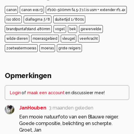
canon
canon eos r3
rf100-500mm f4.5-7.1 l is usm + extender rf1.4x
iso 1600
diafragma ƒ/8
sluitertijd 1/800s
brandpuntafstand 480mm
vogel
bek
gewervelde
wilde dieren
moerasgebied
vleugel
veerkracht
zoetwatermoeras
moeras
grote reigers
Opmerkingen
Login
of
maak een account
en discussieer mee!
JanHouben
3 maanden geleden
Een mooie natuurfoto van een Blauwe reiger.
Goede compositie, belichting en scherpte.
Groet, Jan