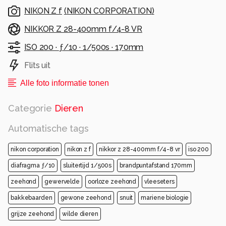
NIKON Z f
(
NIKON CORPORATION
)
NIKKOR Z 28-400mm f/4-8 VR
ISO 200 ·
ƒ/10 ·
1/500s ·
170mm
Flits uit
Alle foto informatie tonen
Categorie
Dieren
Automatische tags
nikon corporation
nikon z f
nikkor z 28-400mm f/4-8 vr
iso 200
diafragma ƒ/10
sluitertijd 1/500s
brandpuntafstand 170mm
zeehond
gewervelde
oorloze zeehond
vleeseters
bakkebaarden
gewone zeehond
snuit
mariene biologie
grijze zeehond
wilde dieren