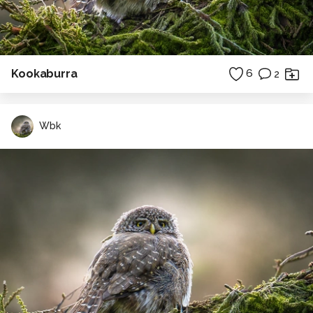
Kookaburra
6
2
Wbk