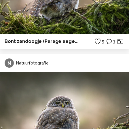
Bont zandoogje (Parage aegeria)
5
3
N
Natuurfotografie