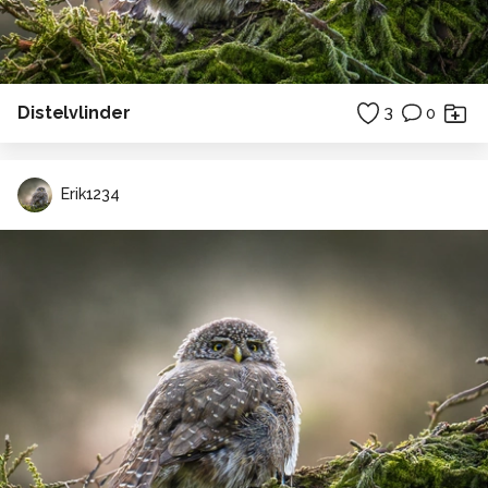
Distelvlinder
3
0
Erik1234