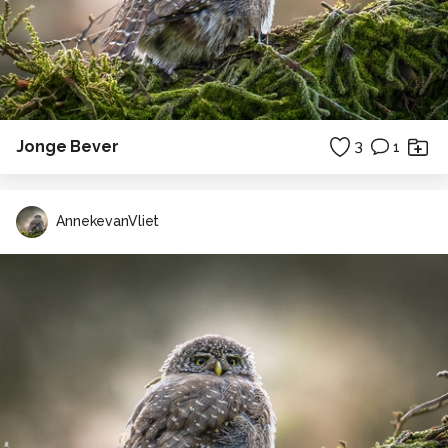
Jonge Bever
3
1
AnnekevanVliet