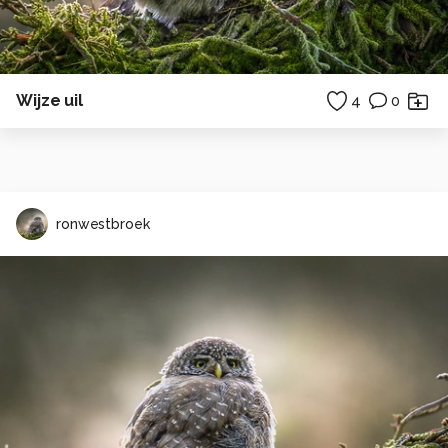
Wijze uil
4
0
ronwestbroek