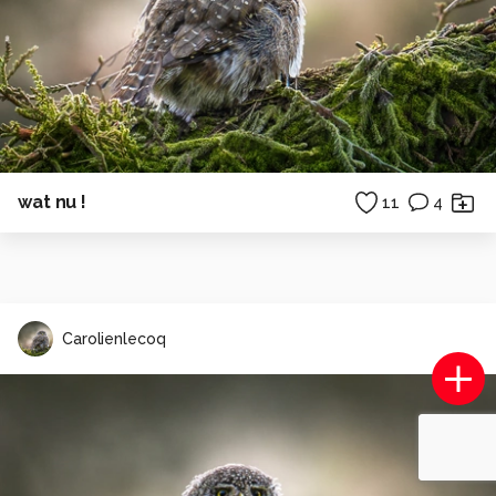
wat nu !
11
4
Carolienlecoq