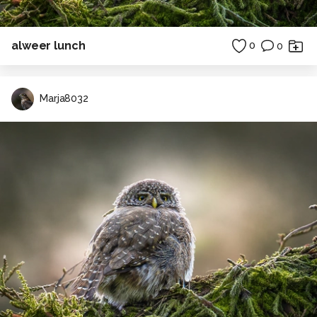
alweer lunch
0
0
Marja8032