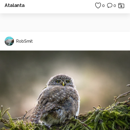
Atalanta
0
0
RobSmit