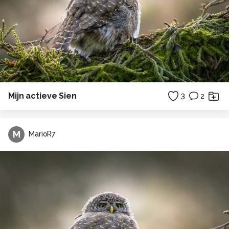
Mijn actieve Sien
3
2
M
MarioR7