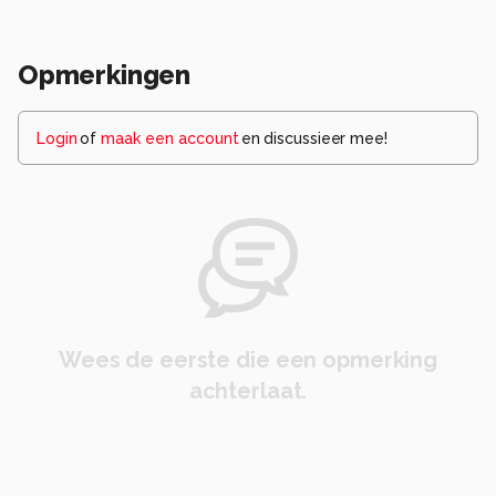
Opmerkingen
Login
of
maak een account
en discussieer mee!
Wees de eerste die een opmerking
achterlaat.