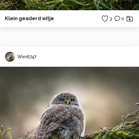
Klein geaderd witje
3
0
Wim8747