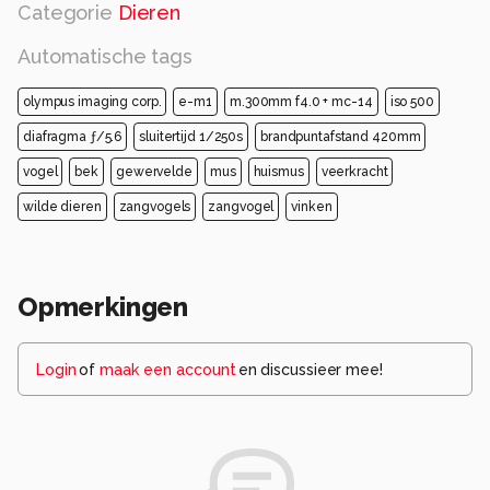
Categorie
Dieren
Automatische tags
olympus imaging corp.
e-m1
m.300mm f4.0 + mc-14
iso 500
diafragma ƒ/5.6
sluitertijd 1/250s
brandpuntafstand 420mm
vogel
bek
gewervelde
mus
huismus
veerkracht
wilde dieren
zangvogels
zangvogel
vinken
Opmerkingen
Login
of
maak een account
en discussieer mee!