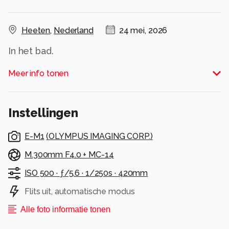
Heeten
,
Nederland
24 mei, 2026
In het bad.
Alle rechten voorbehouden
Meer info tonen
Instellingen
E-M1
(
OLYMPUS IMAGING CORP.
)
M.300mm F4.0 + MC-14
ISO 500 ·
ƒ/5.6 ·
1/250s ·
420mm
Flits uit, automatische modus
Alle foto informatie tonen