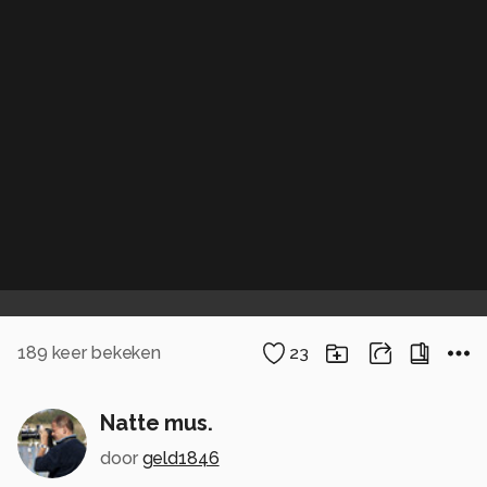
189
keer bekeken
23
Natte mus.
door
geld1846