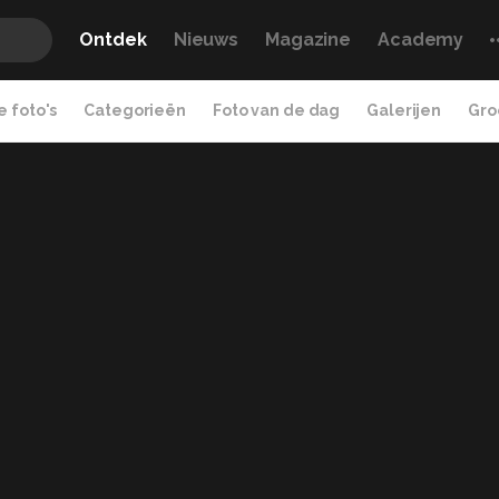
Ontdek
Nieuws
Magazine
Academy
 foto's
Categorieën
Foto van de dag
Galerijen
Gro