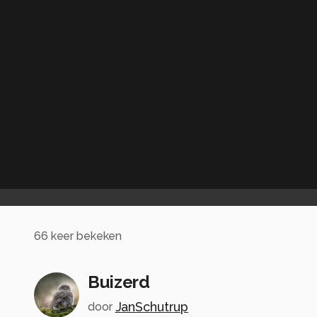
66
keer bekeken
Buizerd
JanSchutrup
door