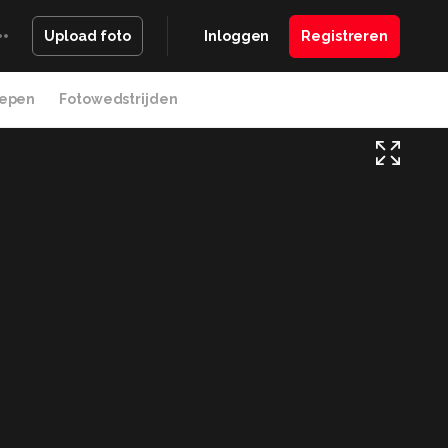
Inloggen
Registreren
Upload foto
epen
Fotowedstrijden