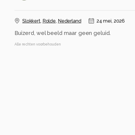
Slokkert
,
Rolde
,
Nederland
24 mei, 2026
Buizerd, wel beeld maar geen geluid.
Alle rechten voorbehouden
Instellingen
Canon EOS R6m2
(
Canon
)
RF100-500mm F4.5-7.1 L IS USM
ISO 1250 ·
ƒ/7.1 ·
1/2500s ·
500mm
Flits uit
Alle foto informatie tonen