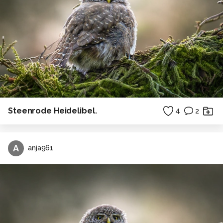
Steenrode Heidelibel.
4
2
A
anja961