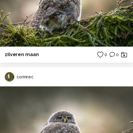
zilveren maan
0
0
corinnec