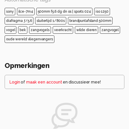
sony
ilce-7m4
500mm f5.6 dg dn os | sports 024
iso 1250
diafragma ƒ/5.6
sluitertijd 1/800s
brandpuntafstand 500mm
vogel
bek
zangvogels
veerkracht
wilde dieren
zangvogel
oude wereld vliegenvangers
Opmerkingen
Login
of
maak een account
en discussieer mee!