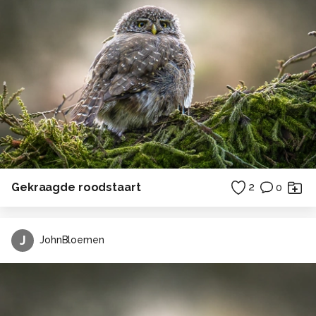
Gekraagde roodstaart
2
0
J
JohnBloemen