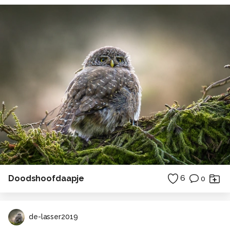
Doodshoofdaapje
6
0
de-lasser2019