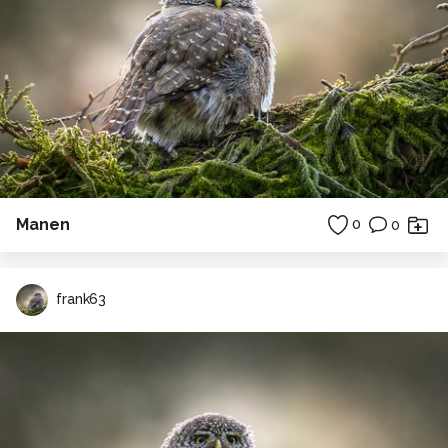
Manen
0
0
frank63