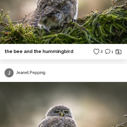
the bee and the hummingbird
2
1
J
Jeanet.Pepping