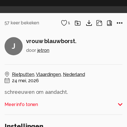
57
keer bekeken
1
vrouw blauwborst.
J
door
jetron
Rietputten
,
Vlaardingen
,
Nederland
24 mei, 2026
schreeuwen om aandacht.
Alle rechten voorbehouden
Meer info tonen
Instellingen