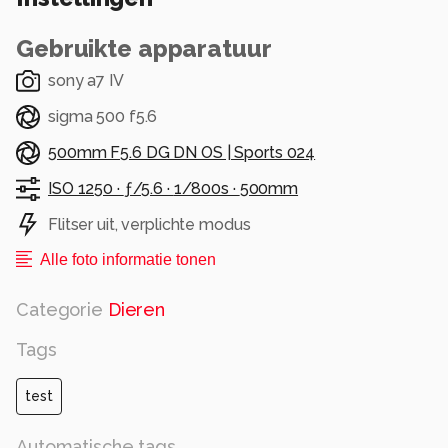
Gebruikte apparatuur
sony a7 IV
sigma 500 f5.6
500mm F5.6 DG DN OS | Sports 024
ISO 1250 ·
ƒ/5.6 ·
1/800s ·
500mm
Flitser uit, verplichte modus
Alle foto informatie tonen
Categorie
Dieren
Tags
test
Automatische tags