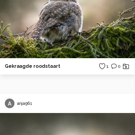
Gekraagde roodstaart
1
0
A
anja961