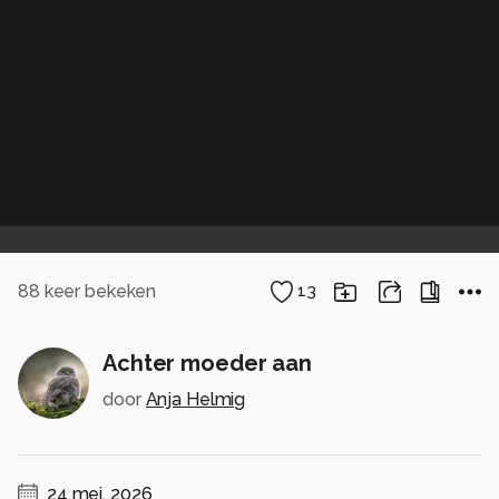
88
keer bekeken
13
Achter moeder aan
door
Anja Helmig
24 mei, 2026