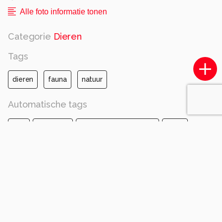
Alle foto informatie tonen
Categorie
Dieren
Tags
dieren
fauna
natuur
Automatische tags
canon
canon eos r7
rf100mm f2.8 l macro is usm
iso 800
diafragma ƒ/6.3
sluitertijd 1/800s
brandpuntafstand 100mm
groente
hagedis
reptiel
lacerta
landdier
geschubde reptielen
amfibieën
close-up
wilde dieren
lacertids