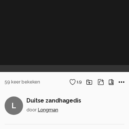
59
keer bekeken
19
Duitse zandhagedis
L
door
Longman