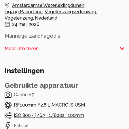
Amsterdamse Waterleidingduinen
,
ingang Panneland
,
Vogelenzangseduinweg
,
Vogelenzang
,
Nederland
24 mei, 2026
Mannetje zandhagedis
Alle rechten voorbehouden
Meer info tonen
Instellingen
Gebruikte apparatuur
Canon R7
RF100mm F2.8 L MACRO IS USM
ISO 800 ·
ƒ/6.3 ·
1/800s ·
100mm
Flits uit