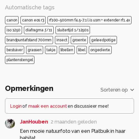
Automatische tags
canon
canon eos r3
rf100-500mm f4.5-7.1 l is usm + extender rf1.4x
iso 1250
diafragma ƒ/11
sluitertijd 1/1250s
brandpuntafstand 700mm
insect
groente
geleedpotige
bestuiver
grassen
takje
libellen
libel
ongedierte
plantenstengel
Opmerkingen
Sorteren op
Login
of
maak een account
en discussieer mee!
JanHouben
2 maanden geleden
Een mooie natuurfoto van een Platbuik in haar
habitat.