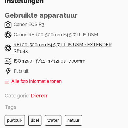
Instellingen
hand genomen en dus toch nog tevreden van
de scherpte.
Gebruikte apparatuur
Alle rechten voorbehouden
Canon EOS R3
Canon RF 100-500mm F4.5-7.1L IS USM
RF100-500mm F4.5-7.1 L IS USM + EXTENDER
RF1.4x
ISO 1250 ·
ƒ/11 ·
1/1250s ·
700mm
Flits uit
Alle foto informatie tonen
Categorie
Dieren
Tags
platbuik
libel
water
natuur