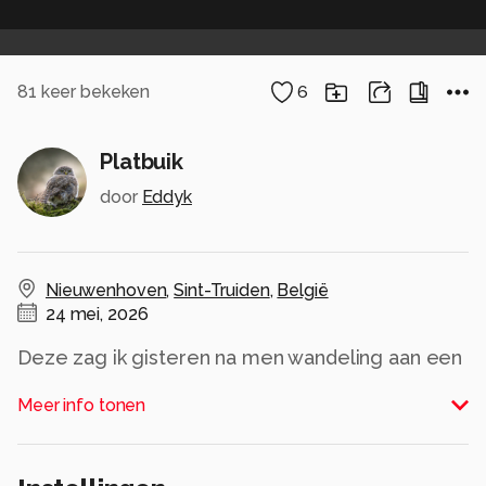
81
keer bekeken
6
Platbuik
door
Eddyk
Nieuwenhoven
,
Sint-Truiden
,
België
24 mei, 2026
Deze zag ik gisteren na men wandeling aan een
soort van vijver. Is eigenlijk een soort van filter
Meer info tonen
met veel planten. er vlogen er twee en ééntje
ging heel even zitten voor de foto!
Zat op toch wel 10 meter van me af! Foto uit de