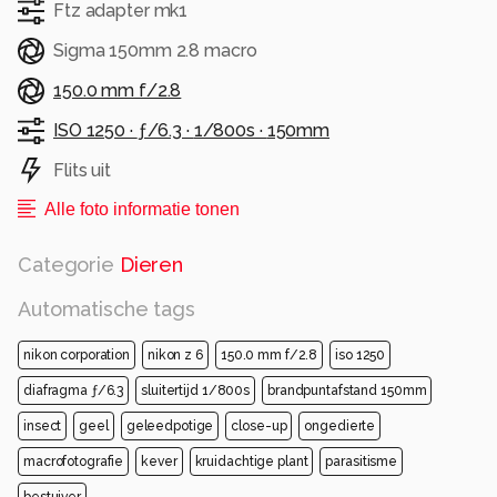
Ftz adapter mk1
Sigma 150mm 2.8 macro
150.0 mm f/2.8
ISO 1250 ·
ƒ/6.3 ·
1/800s ·
150mm
Flits uit
Alle foto informatie tonen
Categorie
Dieren
Automatische tags
nikon corporation
nikon z 6
150.0 mm f/2.8
iso 1250
diafragma ƒ/6.3
sluitertijd 1/800s
brandpuntafstand 150mm
insect
geel
geleedpotige
close-up
ongedierte
macrofotografie
kever
kruidachtige plant
parasitisme
bestuiver