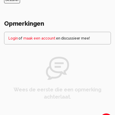
Opmerkingen
Login
of
maak een account
en discussieer mee!
Wees de eerste die een opmerking
achterlaat.