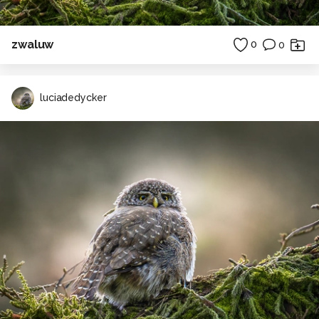
zwaluw
0
0
luciadedycker