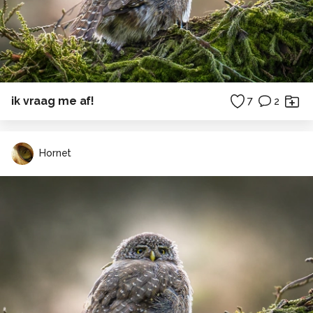
ik vraag me af!
7
2
Hornet