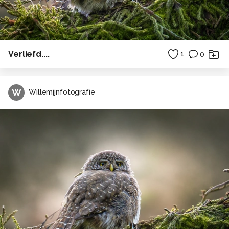
Verliefd....
1
0
W
Willemijnfotografie