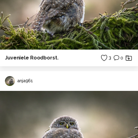
Juveniele Roodborst.
3
0
anja961