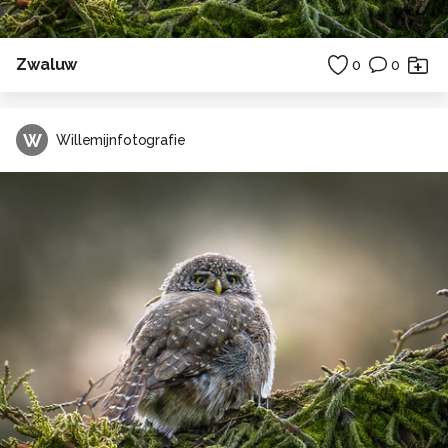
Zwaluw
0
0
W
Willemijnfotografie