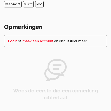
veerkracht
vlucht
loop
Opmerkingen
Login
of
maak een account
en discussieer mee!
Wees de eerste die een opmerking
achterlaat.