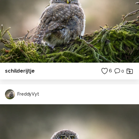
schilderijtje
6
0
FreddyVyt