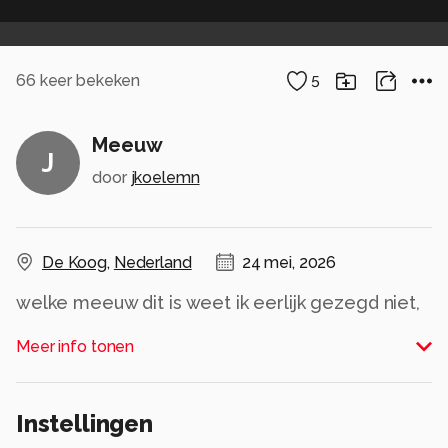
66
keer bekeken
5
Meeuw
J
door
jkoelemn
De Koog
,
Nederland
24 mei, 2026
welke meeuw dit is weet ik eerlijk gezegd niet,
maar ook deze kon ik in de vlucht fotograferen,
Meer info tonen
vanaf het balkon van ons vakantieappartement
Alle rechten voorbehouden
Instellingen