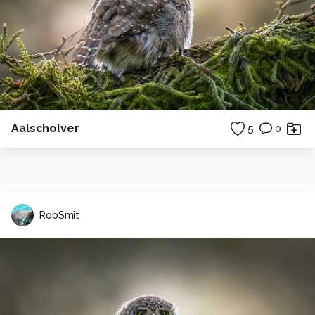
Aalscholver
5
0
RobSmit