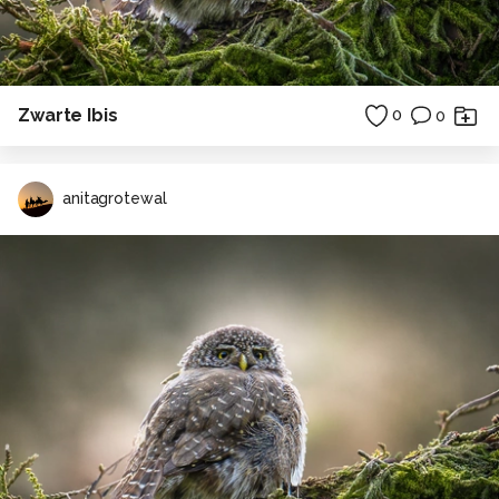
Zwarte Ibis
0
0
anitagrotewal