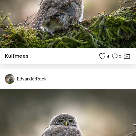
Kuifmees
4
0
EdvanderReek