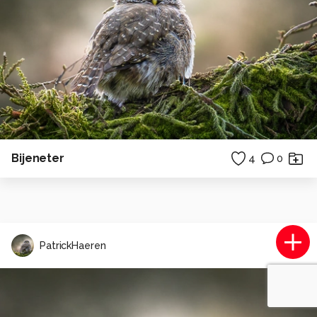
Bijeneter
4
0
PatrickHaeren