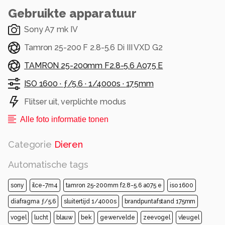
Gebruikte apparatuur
Sony A7 mk IV
Tamron 25-200 F 2.8-5.6 Di III VXD G2
TAMRON 25-200mm F2.8-5.6 A075 E
ISO 1600 ·
ƒ/5.6 ·
1/4000s ·
175mm
Flitser uit, verplichte modus
Alle foto informatie tonen
Categorie
Dieren
Automatische tags
sony
ilce-7m4
tamron 25-200mm f2.8-5.6 a075 e
iso 1600
diafragma ƒ/5.6
sluitertijd 1/4000s
brandpuntafstand 175mm
vogel
lucht
blauw
bek
gewervelde
zeevogel
vleugel