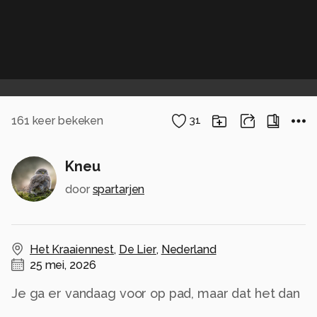
161
keer bekeken
31
Kneu
door
spartarjen
Het Kraaiennest
,
De Lier
,
Nederland
25 mei, 2026
Je ga er vandaag voor op pad, maar dat het dan
ook lukt is echt leuk :-)