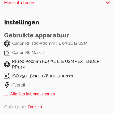
Meer info tonen
Alle rechten voorbehouden
Instellingen
Gebruikte apparatuur
Canon RF 100-500mm F4.5-7.1L IS USM
Canon R6 Mark III
RF100-500mm F4.5-7.1 L IS USM + EXTENDER
RF1.4x
ISO 250 ·
ƒ/10 ·
1/800s ·
700mm
Flits uit
Alle foto informatie tonen
Categorie
Dieren