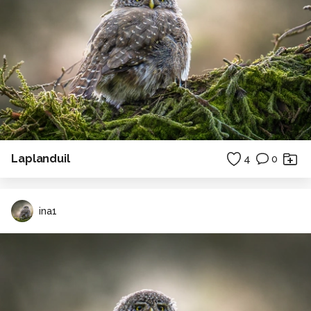
Laplanduil
4
0
ina1