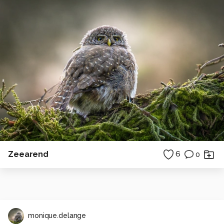
Zeearend
6
0
monique.delange