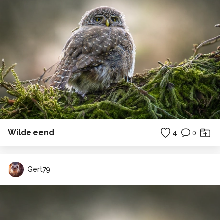
Wilde eend
4
0
Gert79