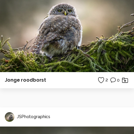
Jonge roodborst
2
0
JSPhotographics