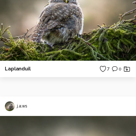
Laplanduil
7
0
j.a.ws