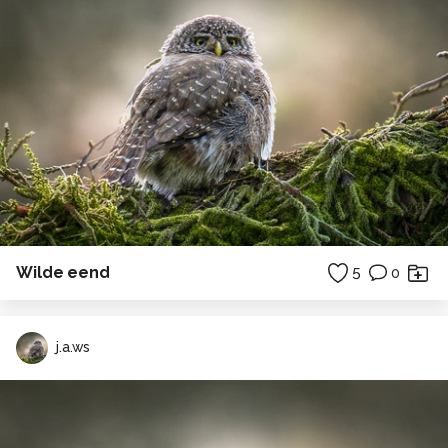
Wilde eend
5
0
j.a.ws