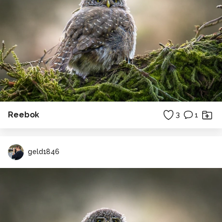
Reebok
3
1
geld1846