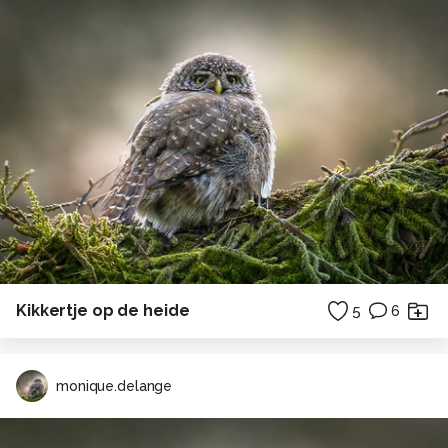
Kikkertje op de heide
5
6
monique.delange