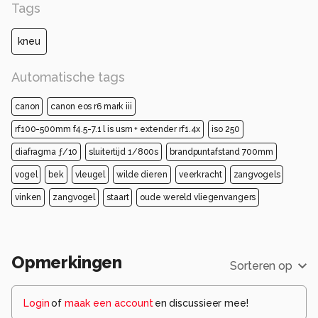
Tags
kneu
Automatische tags
canon
canon eos r6 mark iii
rf100-500mm f4.5-7.1 l is usm + extender rf1.4x
iso 250
diafragma ƒ/10
sluitertijd 1/800s
brandpuntafstand 700mm
vogel
bek
vleugel
wilde dieren
veerkracht
zangvogels
vinken
zangvogel
staart
oude wereld vliegenvangers
Opmerkingen
Sorteren op
Login
of
maak een account
en discussieer mee!