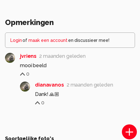
Opmerkingen
Login
of
maak een account
en discussieer mee!
jvriens
2 maanden geleden
mooi beeld
0
dianavanos
2 maanden geleden
Dank! 🙏🏼
0
Soortgelijke foto's