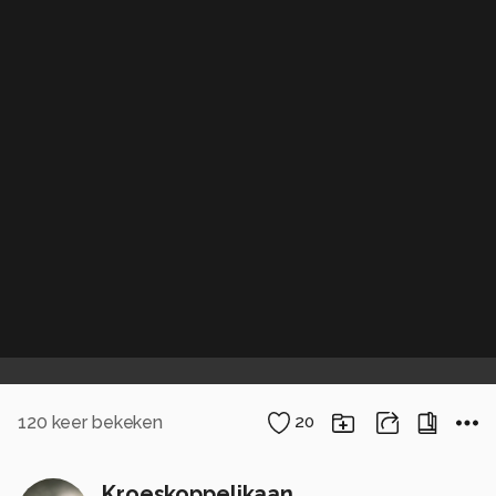
120
keer bekeken
20
Kroeskoppelikaan