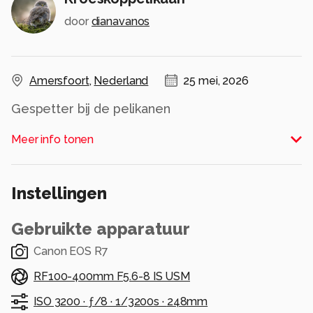
door
dianavanos
Amersfoort
,
Nederland
25 mei, 2026
Gespetter bij de pelikanen
Alle rechten voorbehouden
Meer info tonen
Instellingen
Gebruikte apparatuur
Canon EOS R7
RF100-400mm F5.6-8 IS USM
ISO 3200 ·
ƒ/8 ·
1/3200s ·
248mm