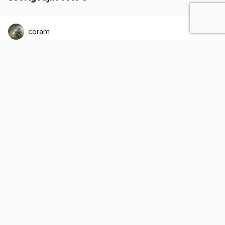
coram
Buizerd
2
0