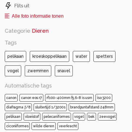
Flits uit
Alle foto informatie tonen
Categorie
Dieren
Tags
pelikaan
kroeskoppelikaan
water
spetters
vogel
zwemmen
snavel
Automatische tags
canon
canon eos r7
rf100-400mm f5.6-8 is usm
iso 3200
diafragma ƒ/8
sluitertijd 1/3200s
brandpuntafstand 248mm
pelikaan
vloeistof
pelecaniformes
vogel
bek
zeevogel
ciconiiformes
wilde dieren
veerkracht