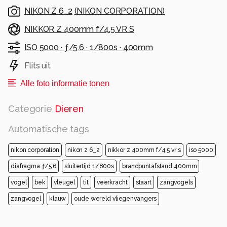
NIKON Z 6_2
(
NIKON CORPORATION
)
NIKKOR Z 400mm f/4.5 VR S
ISO 5000 ·
ƒ/5.6 ·
1/800s ·
400mm
Flits uit
Alle foto informatie tonen
Categorie
Dieren
Automatische tags
nikon corporation
nikon z 6_2
nikkor z 400mm f/4.5 vr s
iso 5000
diafragma ƒ/5.6
sluitertijd 1/800s
brandpuntafstand 400mm
vogel
bek
vleugel
tit
veerkracht
staart
zangvogels
zangvogel
klauw
oude wereld vliegenvangers