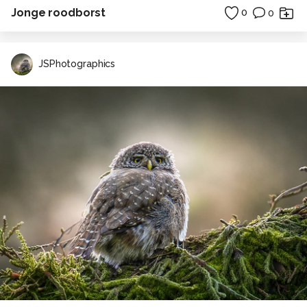
Jonge roodborst
0
0
JSPhotographics