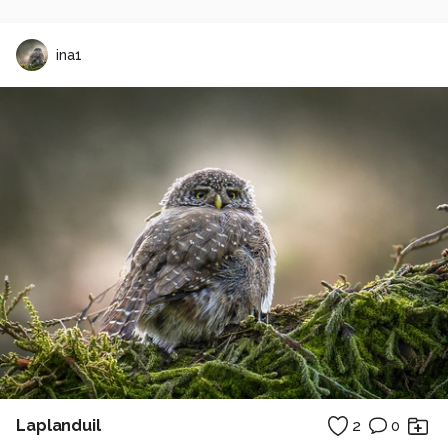
ina1
Laplanduil
2
0