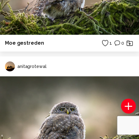
Moe gestreden
1
0
anitagrotewal