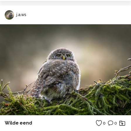
j.a.ws
Wilde eend
0
0