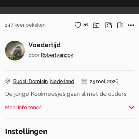
147
keer bekeken
26
Voedertijd
door
Robertvandok
Budel-Dorplein
,
Nederland
25 mei, 2026
De jonge Koolmeesjes gaan al met de ouders
mee naar onze vijver. Mooi om al dat jonge grut
Meer info tonen
bij onze schuilhut te zien
Alle rechten voorbehouden
Instellingen