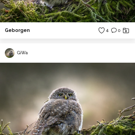
Geborgen
4
0
GiWa