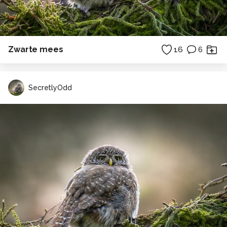
Zwarte mees
16
6
SecretlyOdd