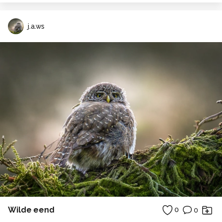
j.a.ws
Wilde eend
0
0