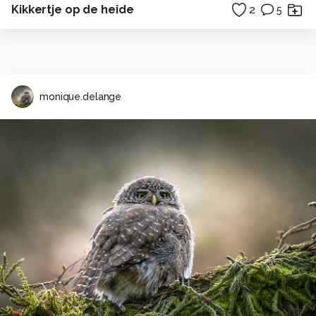
Kikkertje op de heide
2
5
monique.delange