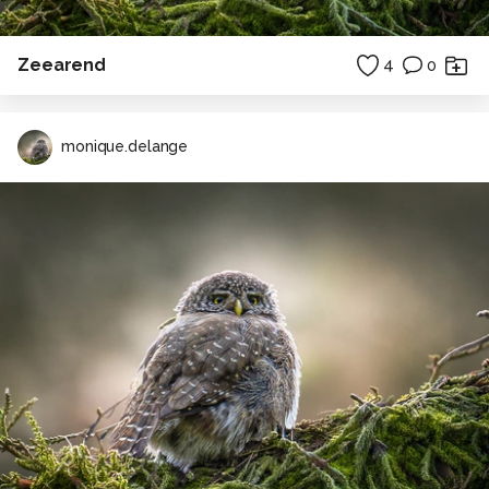
Zeearend
4
0
monique.delange