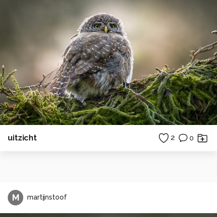
uitzicht
2
0
M
martijnstoof