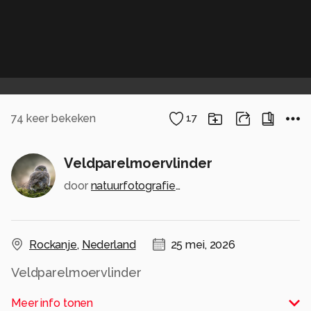
74
keer bekeken
17
Veldparelmoervlinder
door
natuurfotografiecarolahart
Rockanje
,
Nederland
25 mei, 2026
Veldparelmoervlinder
Alle rechten voorbehouden
Meer info tonen