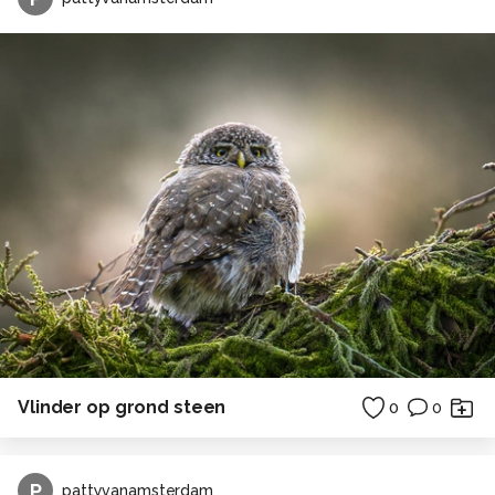
Vlinder op grond steen
0
0
P
pattyvanamsterdam