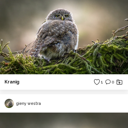
Kranig
1
0
gieny westra