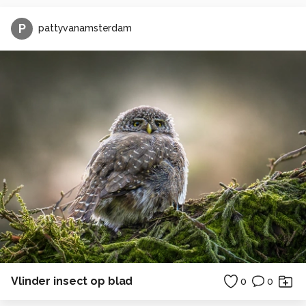
P
pattyvanamsterdam
Vlinder insect op blad
0
0