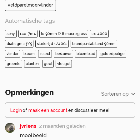
veldparelmoervlinder
Automatische tags
sony
ilce-7m4
fe 90mm f2.8 macro g oss
iso 4000
diafragma ƒ/9
sluitertijd 1/400s
brandpuntafstand 90mm
vlinder
bloem
insect
bestuiver
bloemblad
geleedpotige
groente
planten
geel
vleugel
Opmerkingen
Sorteren op
Login
of
maak een account
en discussieer mee!
jvriens
2 maanden geleden
mooi beeld