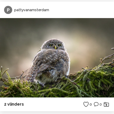
P
pattyvanamsterdam
2 vlinders
0
0