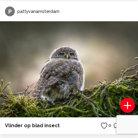
P
pattyvanamsterdam
Vlinder op blad insect
0
0