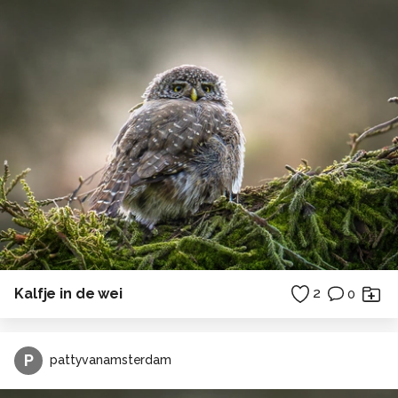
Kalfje in de wei
2
0
P
pattyvanamsterdam