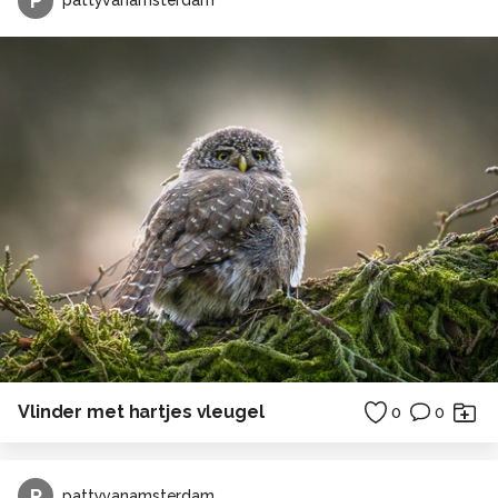
P
pattyvanamsterdam
Vlinder met hartjes vleugel
0
0
P
pattyvanamsterdam