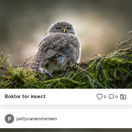
Boktor tor insect
0
0
P
pattyvanamsterdam