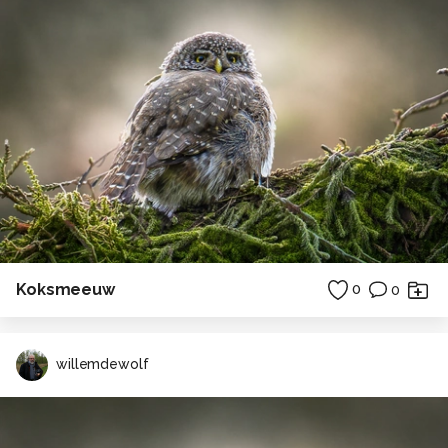
Koksmeeuw
0
0
willemdewolf