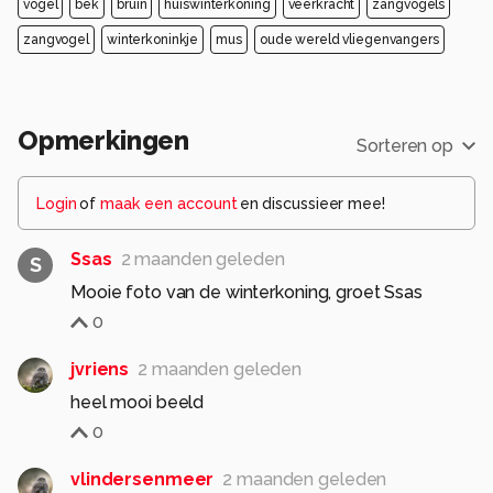
vogel
bek
bruin
huiswinterkoning
veerkracht
zangvogels
zangvogel
winterkoninkje
mus
oude wereld vliegenvangers
Opmerkingen
Sorteren op
Login
of
maak een account
en discussieer mee!
Ssas
2 maanden geleden
S
Mooie foto van de winterkoning, groet Ssas
0
jvriens
2 maanden geleden
heel mooi beeld
0
vlindersenmeer
2 maanden geleden