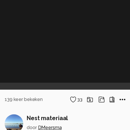
139
keer bekeken
33
Nest materiaal
door
DMeersma