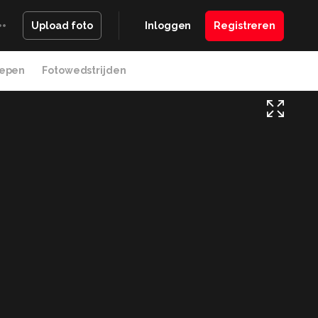
Inloggen
Registreren
Upload foto
epen
Fotowedstrijden