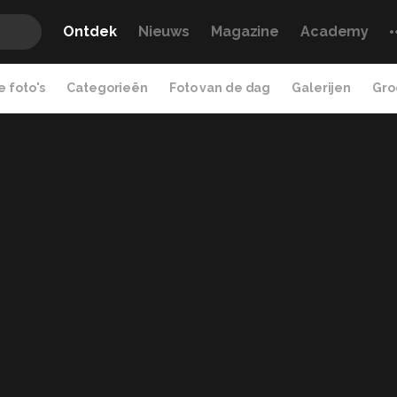
Ontdek
Nieuws
Magazine
Academy
 foto's
Categorieën
Foto van de dag
Galerijen
Gro