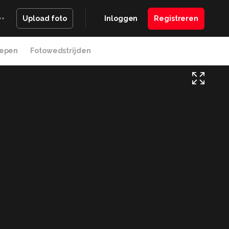
Inloggen
Registreren
Upload foto
epen
Fotowedstrijden