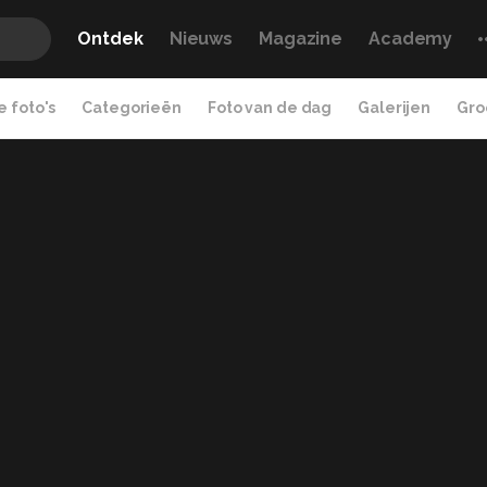
Ontdek
Nieuws
Magazine
Academy
 foto's
Categorieën
Foto van de dag
Galerijen
Gro