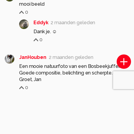
mooi beeld
0
Eddyk
2 maanden geleden
Dank je. ☺️
0
JanHouben
2 maanden geleden
Een mooie natuurfoto van een Bosbeekjuffer.
Goede compositie, belichting en scherpte.
Groet, Jan
0
Eddyk
2 maanden geleden
Dank je Jan.
0