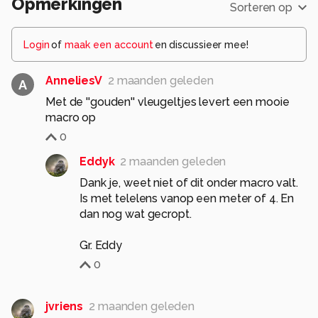
Opmerkingen
Sorteren op
Login
of
maak een account
en discussieer mee!
AnneliesV
2 maanden geleden
A
Met de ''gouden'' vleugeltjes levert een mooie
macro op
0
Eddyk
2 maanden geleden
Dank je, weet niet of dit onder macro valt.
Is met telelens vanop een meter of 4. En
dan nog wat gecropt.
Gr. Eddy
0
jvriens
2 maanden geleden