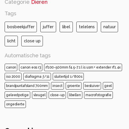
Categorie
Dieren
Tags
bosbeekjuffer
juffer
libel
telelens
natuur
licht
close up
Automatische tags
canon
canon eos r3
rf100-500mm f4.5-7.1 l is usm + extender rf1.4x
iso 2000
diafragma ƒ/11
sluitertijd 1/800s
brandpuntafstand 700mm
insect
groente
bestuiver
geel
geleedpotige
vleugel
close-up
libellen
macrofotografie
ongedierte