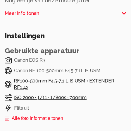
Nog ééntje van deze mooie juffer.
Alle rechten voorbehouden
Meer info tonen
Instellingen
Gebruikte apparatuur
Canon EOS R3
Canon RF 100-500mm F4.5-7.1L IS USM
RF100-500mm F4.5-7.1 L IS USM + EXTENDER
RF1.4x
ISO 2000 ·
ƒ/11 ·
1/800s ·
700mm
Flits uit
Alle foto informatie tonen