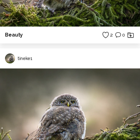
Beauty
2
0
tineke1