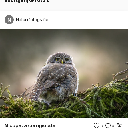
Soortgelijke foto's
N
Natuurfotografie
Micopeza corrigiolata
0
0