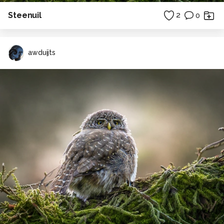
Steenuil
2
0
awduijts