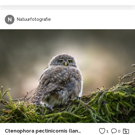
N
Natuurfotografie
Ctenophora pectinicornis (langpootmug)
1
0