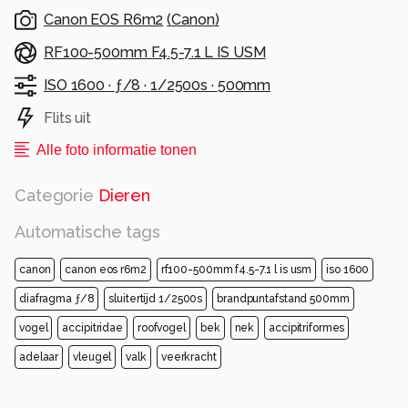
Canon EOS R6m2
(
Canon
)
RF100-500mm F4.5-7.1 L IS USM
ISO 1600 ·
ƒ/8 ·
1/2500s ·
500mm
Flits uit
Alle foto informatie tonen
Categorie
Dieren
Automatische tags
canon
canon eos r6m2
rf100-500mm f4.5-7.1 l is usm
iso 1600
diafragma ƒ/8
sluitertijd 1/2500s
brandpuntafstand 500mm
vogel
accipitridae
roofvogel
bek
nek
accipitriformes
adelaar
vleugel
valk
veerkracht