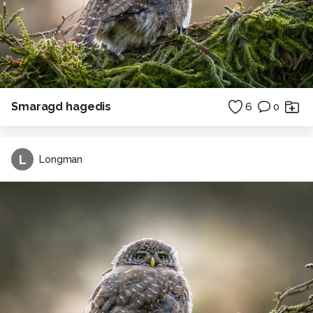
Smaragd hagedis
6
0
L
Longman