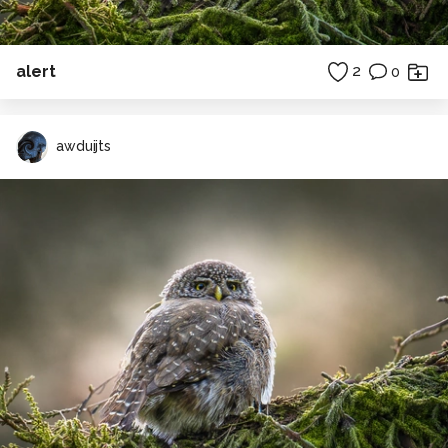
alert
2
0
awduijts