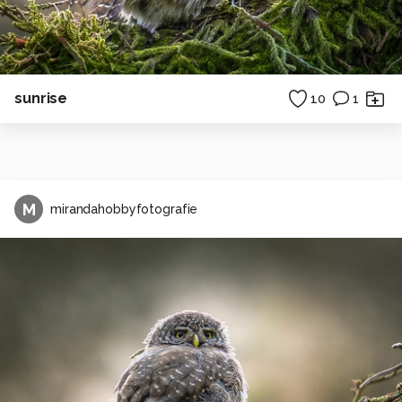
sunrise
10
1
M
mirandahobbyfotografie