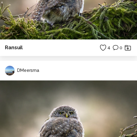
Ransuil
4
0
DMeersma