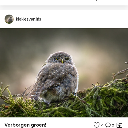
kiekjesvan.iris
Verborgen groen!
2
0