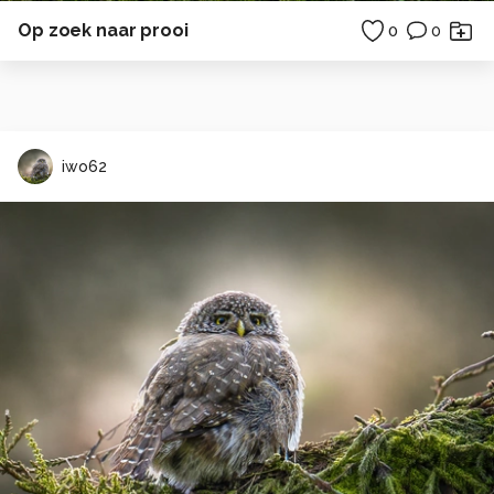
Op zoek naar prooi
0
0
iwo62