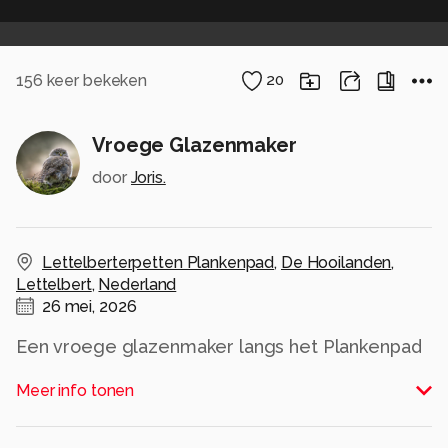
156
keer bekeken
20
Vroege Glazenmaker
door
Joris.
Lettelberterpetten Plankenpad
,
De Hooilanden
,
Lettelbert
,
Nederland
26 mei, 2026
Een vroege glazenmaker langs het Plankenpad
in Lettelbert
Meer info tonen
Alle rechten voorbehouden