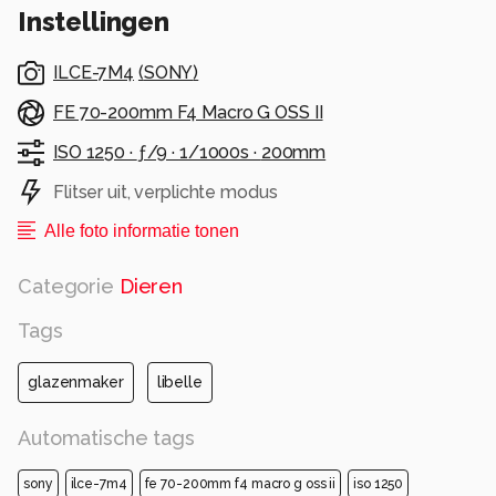
Instellingen
ILCE-7M4
(
SONY
)
FE 70-200mm F4 Macro G OSS II
ISO 1250 ·
ƒ/9 ·
1/1000s ·
200mm
Flitser uit, verplichte modus
Alle foto informatie tonen
Categorie
Dieren
Tags
glazenmaker
libelle
Automatische tags
sony
ilce-7m4
fe 70-200mm f4 macro g oss ii
iso 1250