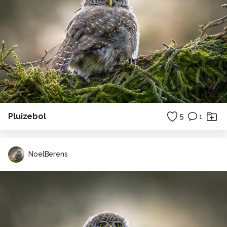
Pluizebol
5
1
NoelBerens