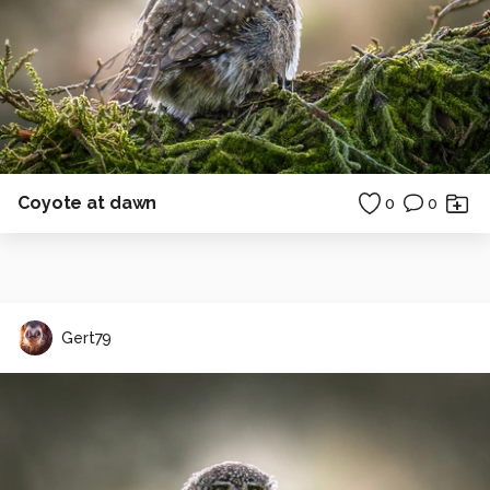
Coyote at dawn
0
0
Gert79