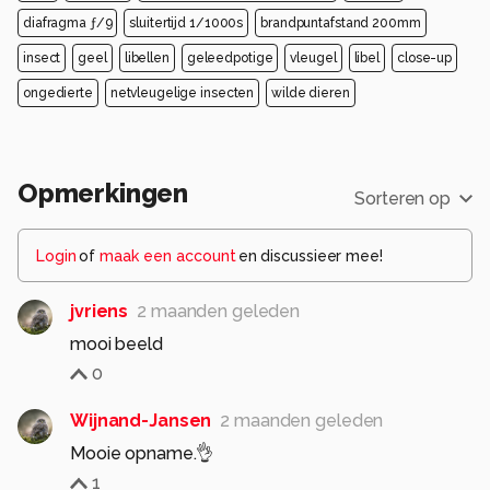
diafragma ƒ/9
sluitertijd 1/1000s
brandpuntafstand 200mm
insect
geel
libellen
geleedpotige
vleugel
libel
close-up
ongedierte
netvleugelige insecten
wilde dieren
Opmerkingen
Sorteren op
Login
of
maak een account
en discussieer mee!
jvriens
2 maanden geleden
mooi beeld
0
Wijnand-Jansen
2 maanden geleden
Mooie opname.👌
1