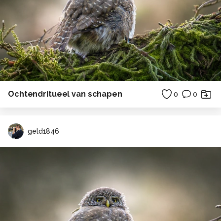
Ochtendritueel van schapen
0
0
geld1846