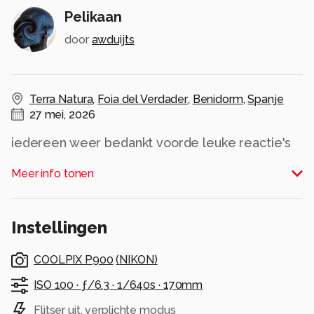
Pelikaan
door
awduijts
Terra Natura
,
Foia del Verdader
,
Benidorm
,
Spanje
27 mei, 2026
iedereen weer bedankt voorde leuke reactie's
op mijn foto's
Meer info tonen
Alle rechten voorbehouden
Instellingen
COOLPIX P900
(
NIKON
)
ISO 100 ·
ƒ/6.3 ·
1/640s ·
170mm
Flitser uit, verplichte modus