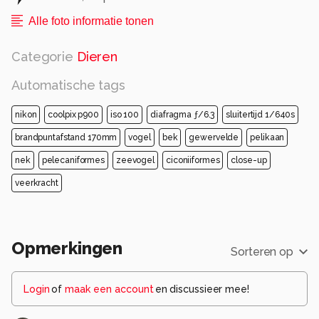
Alle foto informatie tonen
Categorie
Dieren
Automatische tags
nikon
coolpix p900
iso 100
diafragma ƒ/6.3
sluitertijd 1/640s
brandpuntafstand 170mm
vogel
bek
gewervelde
pelikaan
nek
pelecaniformes
zeevogel
ciconiiformes
close-up
veerkracht
Opmerkingen
Sorteren op
Login
of
maak een account
en discussieer mee!