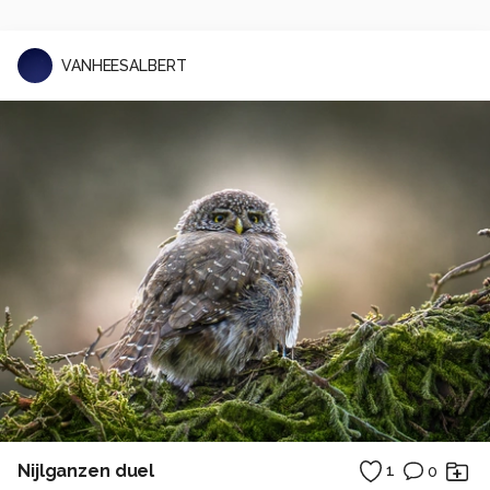
VANHEESALBERT
Nijlganzen duel
1
0