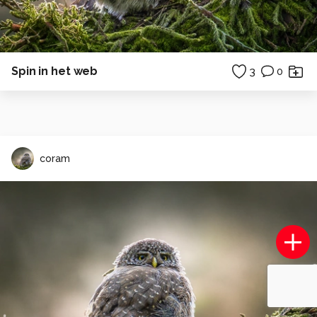
Spin in het web
3
0
coram