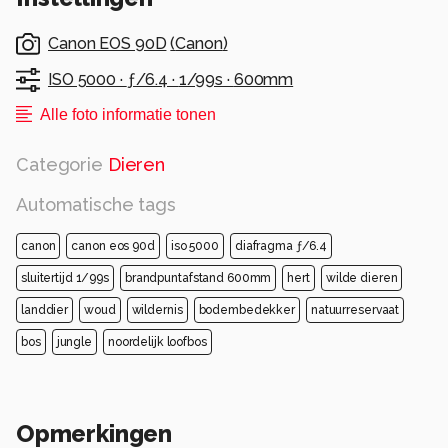
Canon EOS 90D
(
Canon
)
ISO 5000 ·
ƒ/6.4 ·
1/99s ·
600mm
Alle foto informatie tonen
Categorie
Dieren
Automatische tags
canon
canon eos 90d
iso 5000
diafragma ƒ/6.4
sluitertijd 1/99s
brandpuntafstand 600mm
hert
wilde dieren
landdier
woud
wildernis
bodembedekker
natuurreservaat
bos
jungle
noordelijk loofbos
Opmerkingen