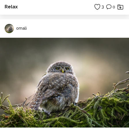
Relax
3
0
omali