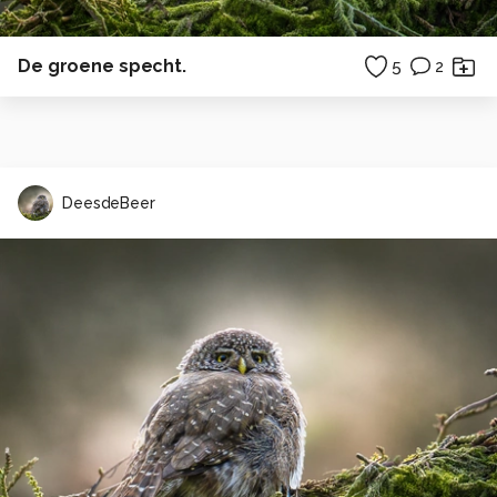
De groene specht.
5
2
DeesdeBeer