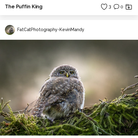
The Puffin King
3
0
FatCatPhotography-KevinMandy