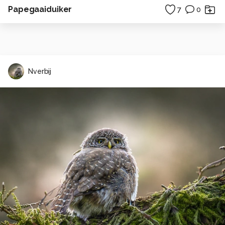
Papegaaiduiker
7
0
Nverbij