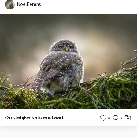
NoelBerens
Oostelijke katoenstaart
0
0