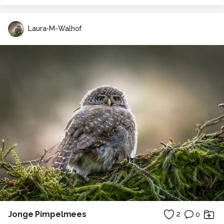
Laura-M-Walhof
Jonge Pimpelmees
2
0