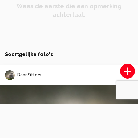
Wees de eerste die een opmerking
achterlaat.
Soortgelijke foto's
DaanSitters