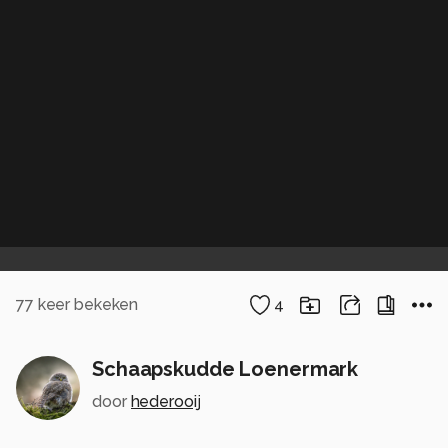
77
keer bekeken
4
Schaapskudde Loenermark
door
hederooij