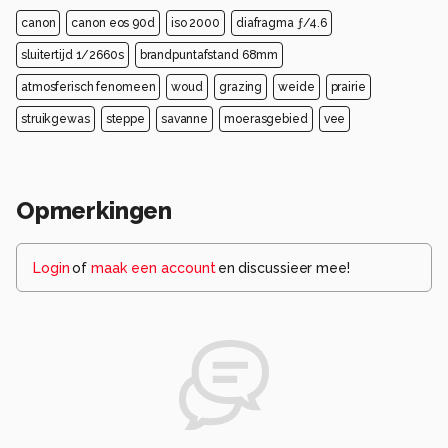
canon
canon eos 90d
iso 2000
diafragma ƒ/4.6
sluitertijd 1/2660s
brandpuntafstand 68mm
atmosferisch fenomeen
woud
grazing
weide
prairie
struikgewas
steppe
savanne
moerasgebied
vee
Opmerkingen
Login
of
maak een account
en discussieer mee!