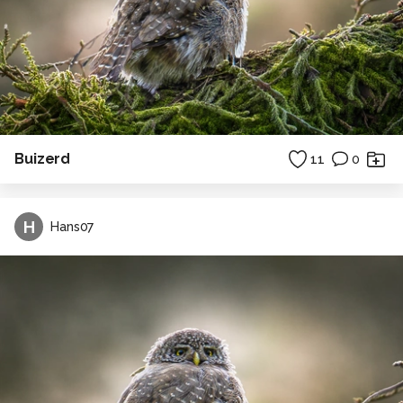
Buizerd
11
0
H
Hans07