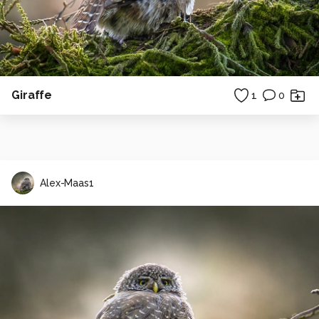
Giraffe
1
0
Alex-Maas1