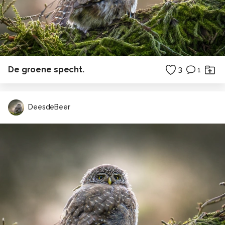
De groene specht.
3
1
DeesdeBeer