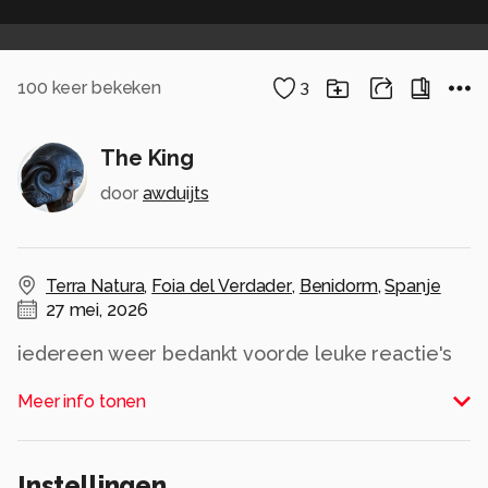
100
keer bekeken
3
The King
door
awduijts
Terra Natura
,
Foia del Verdader
,
Benidorm
,
Spanje
27 mei, 2026
iedereen weer bedankt voorde leuke reactie's
op mijn foto's
Meer info tonen
Alle rechten voorbehouden
Instellingen