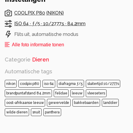
COOLPIX P80
(
NIKON
)
ISO 64 ·
ƒ/5 ·
10/2777s ·
84.2mm
Flits uit, automatische modus
Alle foto informatie tonen
Categorie
Dieren
Automatische tags
nikon
coolpix p80
iso 64
diafragma ƒ/5
sluitertijd 10/2777s
brandpuntafstand 84.2mm
felidae
leeuw
vleeseters
oost-afrikaanse leeuw
gewervelde
bakkebaarden
landdier
wilde dieren
snuit
panthera