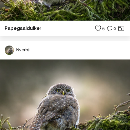
Papegaaiduiker
5
0
Nverbij