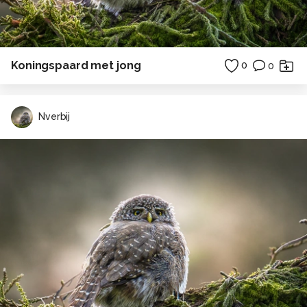
Koningspaard met jong
0
0
Nverbij