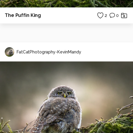
The Puffin King
2
0
FatCatPhotography-KevinMandy