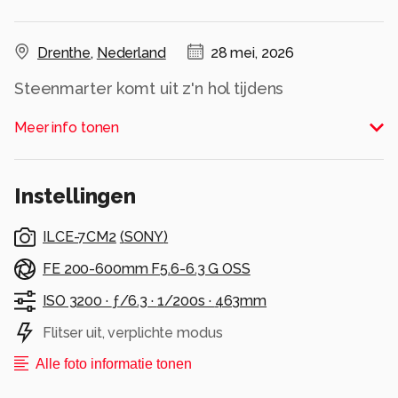
Drenthe
,
Nederland
28 mei, 2026
Steenmarter komt uit z'n hol tijdens
nachtfotografie in Drenthe
Meer info tonen
Alle rechten voorbehouden
Instellingen
ILCE-7CM2
(
SONY
)
FE 200-600mm F5.6-6.3 G OSS
ISO 3200 ·
ƒ/6.3 ·
1/200s ·
463mm
Flitser uit, verplichte modus
Alle foto informatie tonen