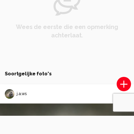
Wees de eerste die een opmerking
achterlaat.
Soortgelijke foto's
j.a.ws