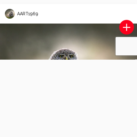
AART1969
edelhert hinde posert
0
0