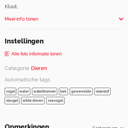
Kluut.
Alle rechten voorbehouden
Meer info tonen
Instellingen
Alle foto informatie tonen
Categorie
Dieren
Automatische tags
vogel
water
waterbronnen
bek
gewervelde
vloeistof
vleugel
wilde dieren
zeevogel
Opmerkingen