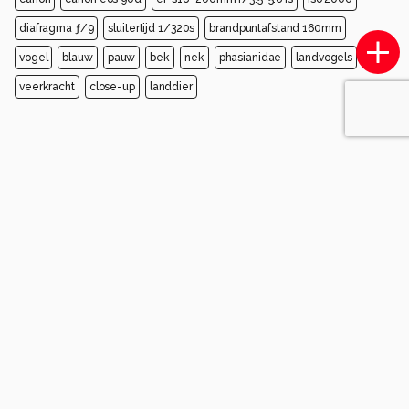
diafragma ƒ/9
sluitertijd 1/320s
brandpuntafstand 160mm
vogel
blauw
pauw
bek
nek
phasianidae
landvogels
veerkracht
close-up
landdier
Opmerkingen
Login
of
maak een account
en discussieer mee!
Wees de eerste die een opmerking