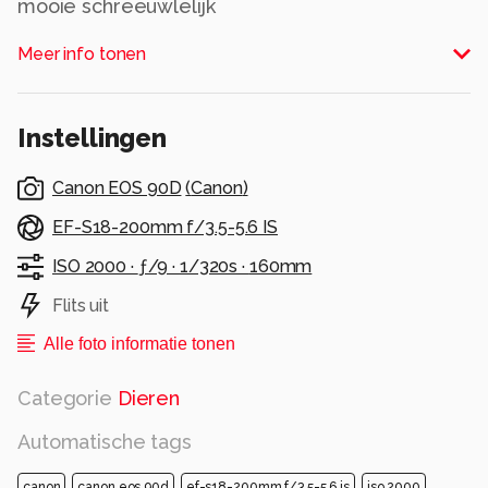
mooie schreeuwlelijk
Alle rechten voorbehouden
Meer info tonen
Instellingen
Canon EOS 90D
(
Canon
)
EF-S18-200mm f/3.5-5.6 IS
ISO 2000 ·
ƒ/9 ·
1/320s ·
160mm
Flits uit
Alle foto informatie tonen
Categorie
Dieren
Automatische tags
canon
canon eos 90d
ef-s18-200mm f/3.5-5.6 is
iso 2000