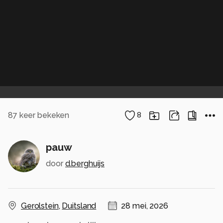
87
keer bekeken
8
pauw
door
d.berghuijs
Gerolstein
,
Duitsland
28 mei, 2026