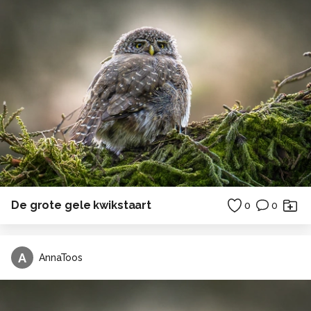
De grote gele kwikstaart
0
0
A
AnnaToos