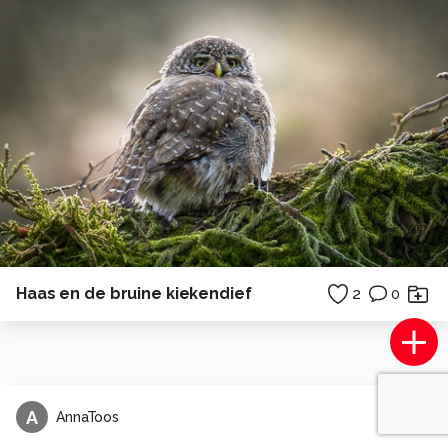
Haas en de bruine kiekendief
2
0
A
AnnaToos