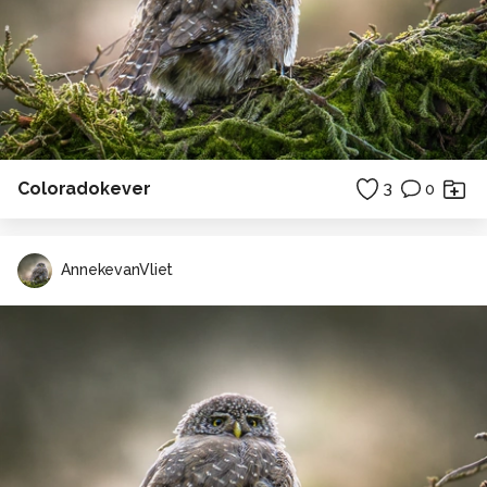
Coloradokever
3
0
AnnekevanVliet