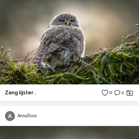
Zang lijster .
0
0
A
AnnaToos