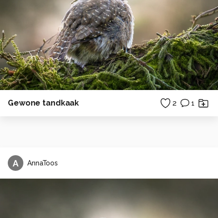
Gewone tandkaak
2
1
A
AnnaToos