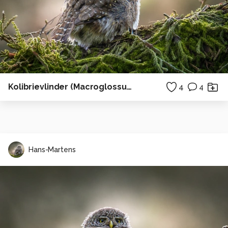
Kolibrievlinder (Macroglossum stellatarum)
4
4
Hans-Martens