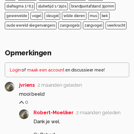
diafragma ƒ/6.3
sluitertijd 1/250s
brandpuntafstand 350mm
gewervelde
vogel
vleugel
wilde dieren
mus
bek
oude wereld vliegenvangers
zangvogels
zangvogel
veerkracht
Opmerkingen
Login
of
maak een account
en discussieer mee!
jvriens
2 maanden geleden
mooi beeld
0
Robert-Moeliker
2 maanden geleden
Dank je wel.