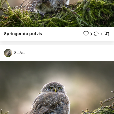
Springende potvis
3
0
SalAst