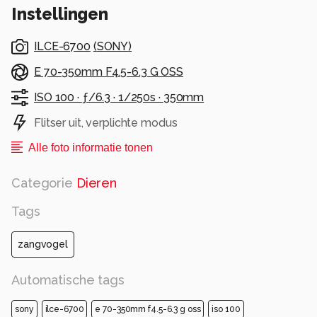
Instellingen
ILCE-6700
(
SONY
)
E 70-350mm F4.5-6.3 G OSS
ISO 100 ·
ƒ/6.3 ·
1/250s ·
350mm
Flitser uit, verplichte modus
Alle foto informatie tonen
Categorie
Dieren
Tags
zangvogel
Automatische tags
sony
ilce-6700
e 70-350mm f4.5-6.3 g oss
iso 100