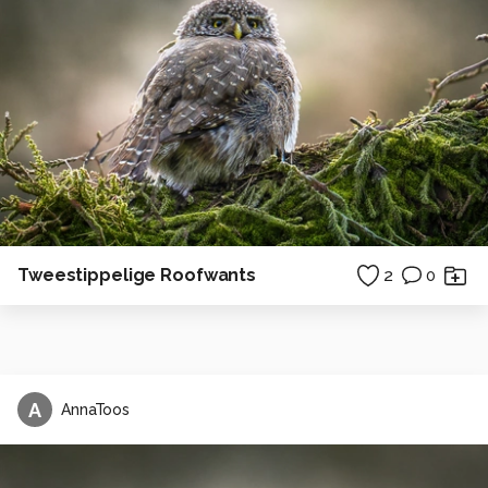
Tweestippelige Roofwants
2
0
A
AnnaToos