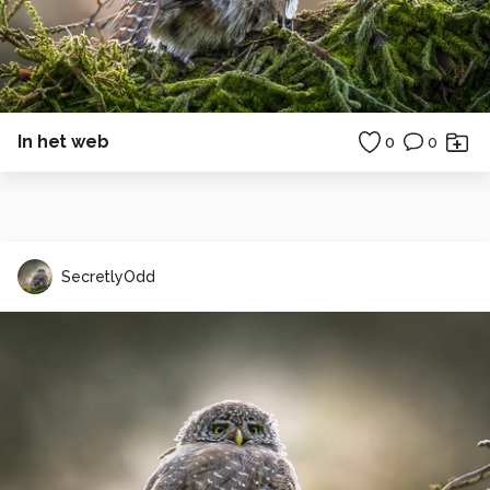
In het web
0
0
SecretlyOdd