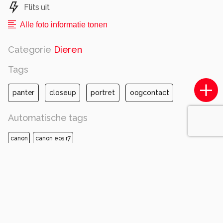
Flits uit
Alle foto informatie tonen
Categorie
Dieren
Tags
panter
closeup
portret
oogcontact
Automatische tags
canon
canon eos r7
150-600mm f5-6.3 dg os hsm | contemporary 015
iso 400
diafragma ƒ/5
sluitertijd 1/500s
brandpuntafstand 150mm
felidae
bakkebaarden
vleeseters
gewervelde
landdier
luipaard
wilde dieren
snuit
panthera
afrikaanse luipaard