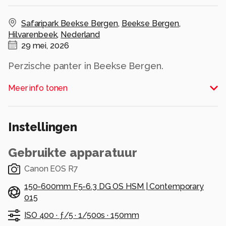
Safaripark Beekse Bergen
,
Beekse Bergen
,
Hilvarenbeek
,
Nederland
29 mei, 2026
Perzische panter in Beekse Bergen.
Met wat geluk deze foto gemaakt, waarbij hij
Meer info tonen
recht de camera in kijkt.
Alle rechten voorbehouden
Instellingen
Gebruikte apparatuur
Canon EOS R7
150-600mm F5-6.3 DG OS HSM | Contemporary
015
ISO 400 ·
ƒ/5 ·
1/500s ·
150mm