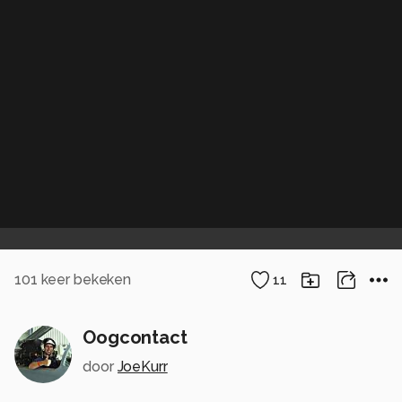
101
keer bekeken
11
Oogcontact
door
JoeKurr