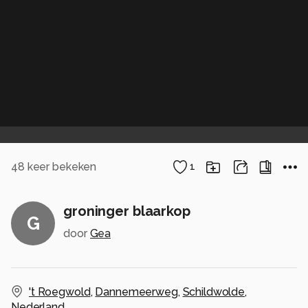
48
keer bekeken
1
groninger blaarkop
G
door
Gea
't Roegwold
,
Dannemeerweg
,
Schildwolde
,
Nederland