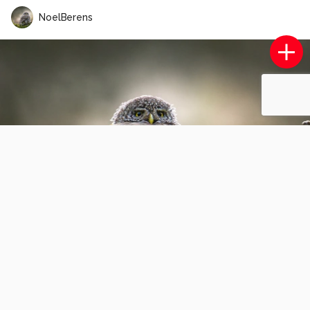
NoelBerens
Oostelijke katoenstaart
0
0