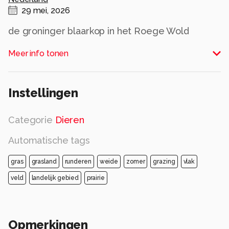
29 mei, 2026
de groninger blaarkop in het Roege Wold
Alle rechten voorbehouden
Meer info tonen
Instellingen
Categorie
Dieren
Automatische tags
gras
grasland
runderen
weide
zomer
grazing
vlak
veld
landelijk gebied
prairie
Opmerkingen