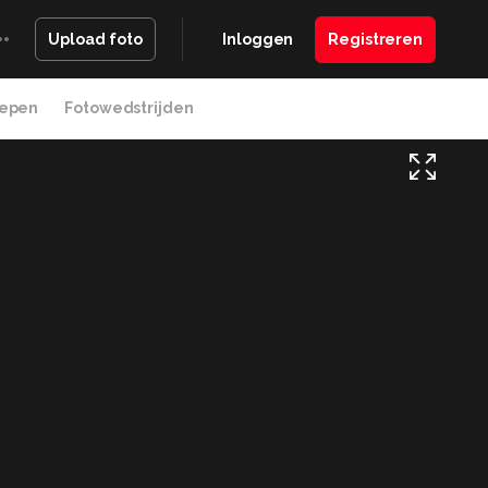
Inloggen
Registreren
Upload foto
epen
Fotowedstrijden