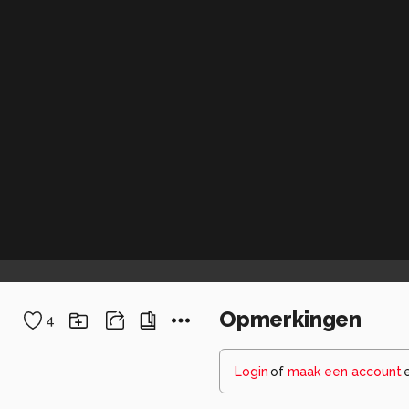
Opmerkingen
4
Login
of
maak een account