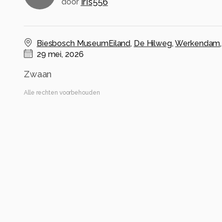
Iris556
door
Biesbosch MuseumEiland
,
De Hilweg
,
Werkendam
29 mei, 2026
Zwaan
Alle rechten voorbehouden
Instellingen
Canon PowerShot SX70 HS
(
Canon
)
3.8-247.0 mm
ISO 160 ·
ƒ/6.5 ·
1/400s ·
247mm
Flits uit