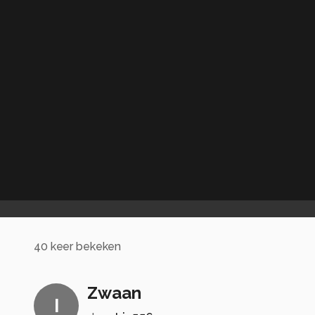
40
keer bekeken
Zwaan
I