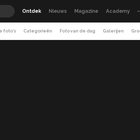
Ontdek
Nieuws
Magazine
Academy
 foto's
Categorieën
Foto van de dag
Galerijen
Gro