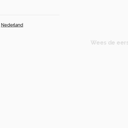
,
Nederland
Wees de eers