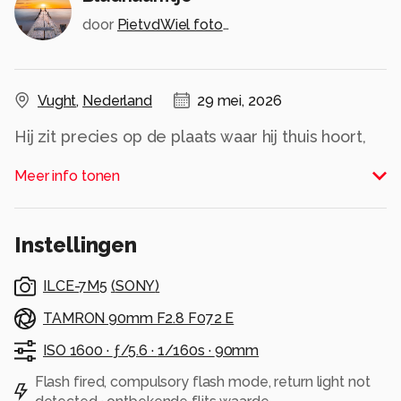
door
PietvdWiel fotografie
Vught
,
Nederland
29 mei, 2026
Hij zit precies op de plaats waar hij thuis hoort,
op een blad.
Meer info tonen
Alle rechten voorbehouden
Instellingen
ILCE-7M5
(
SONY
)
TAMRON 90mm F2.8 F072 E
ISO 1600 ·
ƒ/5.6 ·
1/160s ·
90mm
Flash fired, compulsory flash mode, return light not