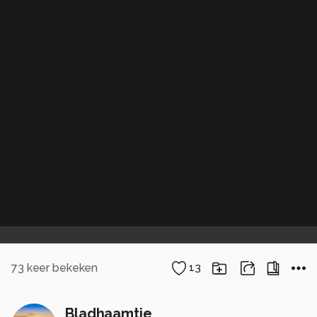
73
keer bekeken
13
Bladhaamtje