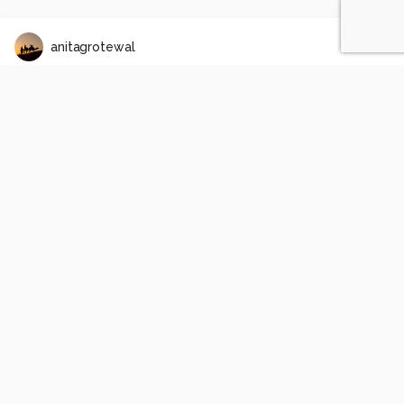
anitagrotewal
Geborgen
1
0