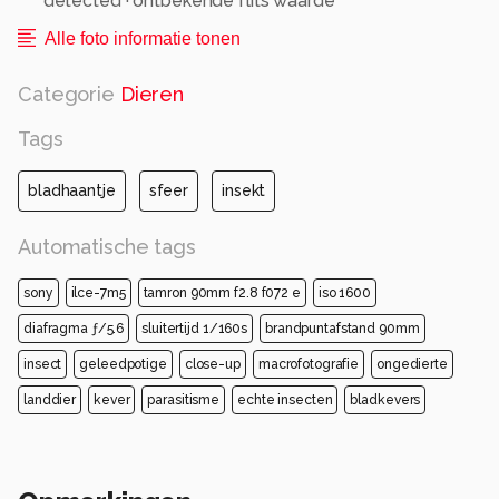
detected · ontbekende flits waarde
Alle foto informatie tonen
Categorie
Dieren
Tags
bladhaantje
sfeer
insekt
Automatische tags
sony
ilce-7m5
tamron 90mm f2.8 f072 e
iso 1600
diafragma ƒ/5.6
sluitertijd 1/160s
brandpuntafstand 90mm
insect
geleedpotige
close-up
macrofotografie
ongedierte
landdier
kever
parasitisme
echte insecten
bladkevers