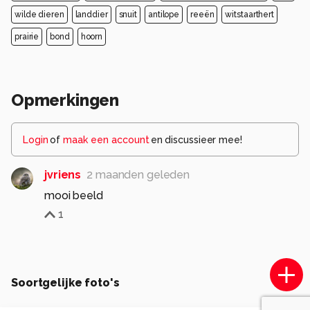
wilde dieren
landdier
snuit
antilope
reeën
witstaarthert
prairie
bond
hoorn
Opmerkingen
Login
of
maak een account
en discussieer mee!
jvriens
2 maanden geleden
mooi beeld
1
Soortgelijke foto's