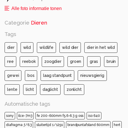
Alle foto informatie tonen
Categorie
Dieren
Tags
dier
wild
wildlife
wild dier
dier in het wild
ree
reebok
zoogdier
groen
gras
bruin
gewei
bos
laag standpunt
nieuwsgierig
lente
licht
daglicht
zonlicht
Automatische tags
sony
ilce-7m3
fe 200-600mm f5.6-6.3 g oss
iso 640
diafragma ƒ/6.3
sluitertijd 1/125s
brandpuntafstand 600mm
hert