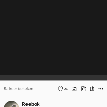
82
keer bekeken
21
Reebok