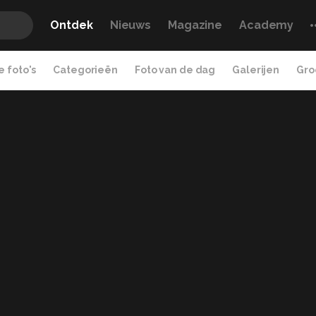
Ontdek
Nieuws
Magazine
Academy
 foto's
Categorieën
Foto van de dag
Galerijen
Gro