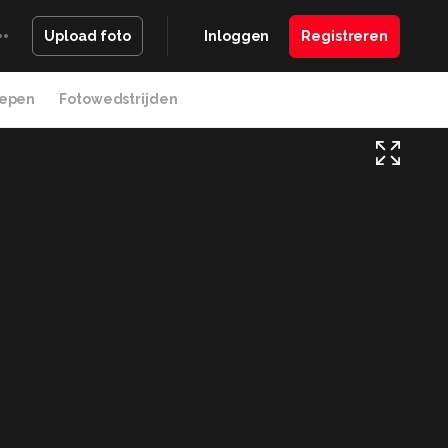
Inloggen
Registreren
Upload foto
epen
Fotowedstrijden