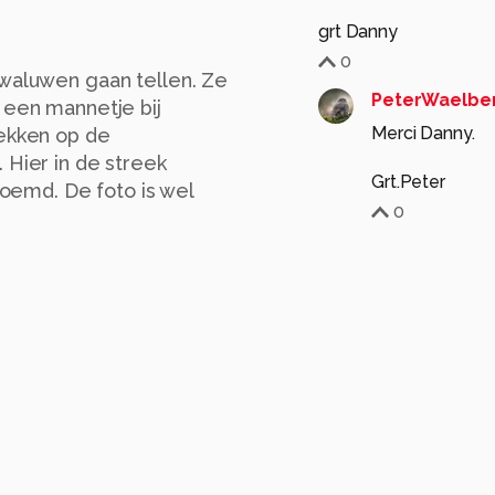
grt Danny
0
zwaluwen gaan tellen. Ze
PeterWaelbe
 een mannetje bij
Merci Danny.
lekken op de
 Hier in de streek
Grt.Peter
emd. De foto is wel
0
moonvangurp
2 ma
ISO 9000 is hier niet 
van deze nachtegaal.
0
PeterWaelbe
Dankjewel Moo
Grt.Peter