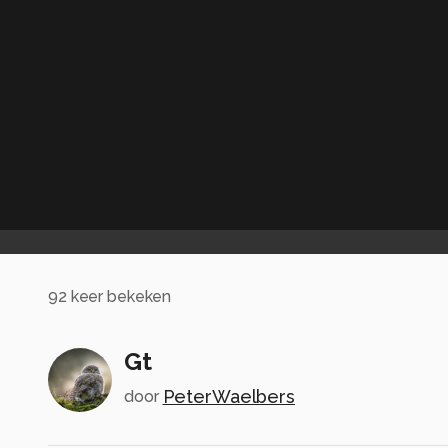
92
keer bekeken
Gt
PeterWaelbers
door