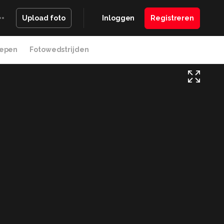
Inloggen
Registreren
Upload foto
epen
Fotowedstrijden