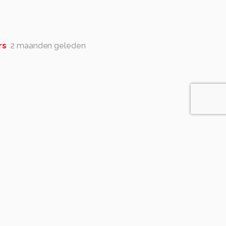
rs
2 maanden geleden
anden geleden
te zien. Geen ruis in de foto. Wel een prachtig beeld
 Supermooi!! gr. moon
rs
2 maanden geleden
n.