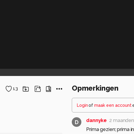
Opmerkingen
13
Login
of
maak een account
dannyke
2 maanden
D
Prima gezien; prima i