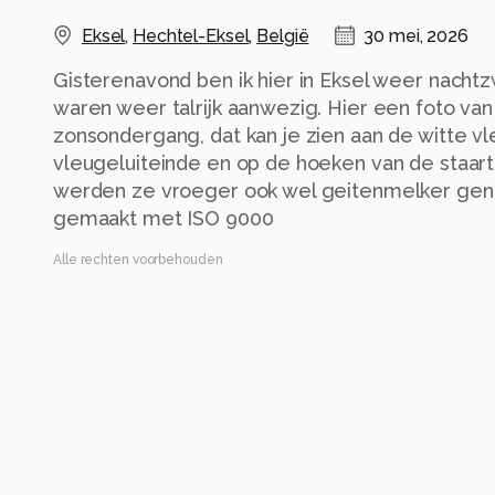
Eksel
,
Hechtel-Eksel
,
België
30 mei, 2026
Gisterenavond ben ik hier in Eksel weer nacht
waren weer talrijk aanwezig. Hier een foto van
zonsondergang, dat kan je zien aan de witte v
vleugeluiteinde en op de hoeken van de staart.
werden ze vroeger ook wel geitenmelker geno
gemaakt met ISO 9000
Alle rechten voorbehouden
Instellingen
NIKON Z 8
(
NIKON CORPORATION
)
NIKKOR Z 400mm f/4.5 VR S
ISO 9000 ·
ƒ/4.5 ·
1/800s ·
400mm