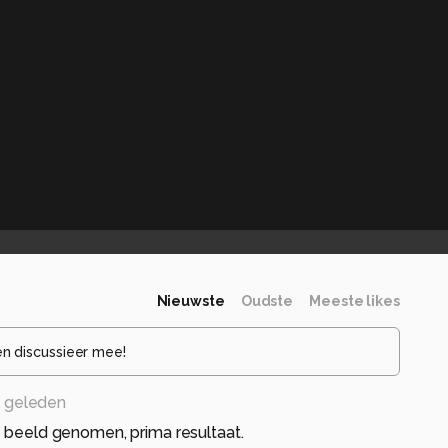
Nieuwste
Oudste
Meeste likes
en discussieer mee!
 geleden
n beeld genomen, prima resultaat.