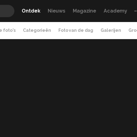
Ontdek
Nieuws
Magazine
Academy
 foto's
Categorieën
Foto van de dag
Galerijen
Gro