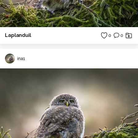
Laplanduil
0
0
ina1