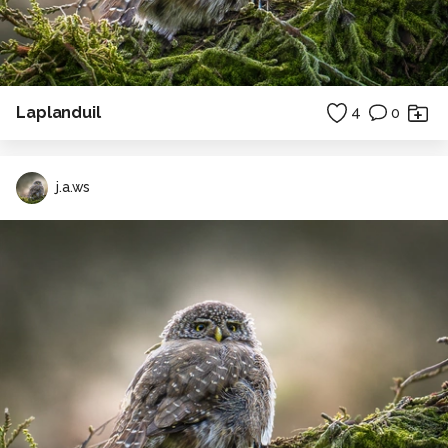
Laplanduil
4
0
j.a.ws