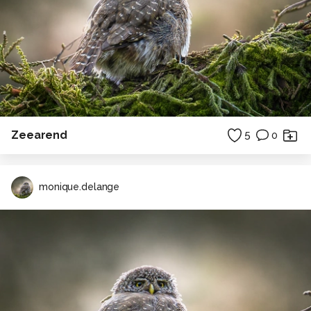
Zeearend
5
0
monique.delange