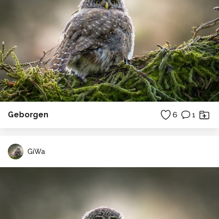
Geborgen
6
1
GiWa