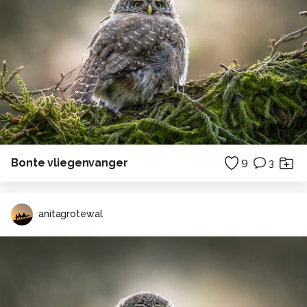
Bonte vliegenvanger
9
3
anitagrotewal