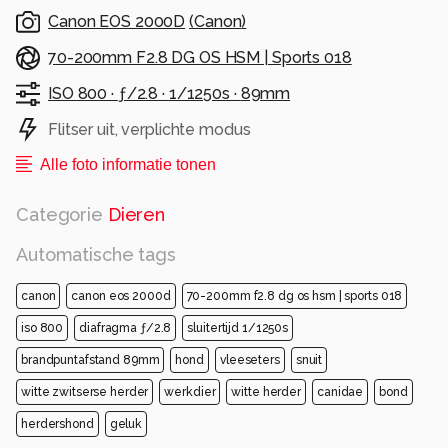
Canon EOS 2000D
(
Canon
)
70-200mm F2.8 DG OS HSM | Sports 018
ISO 800 ·
ƒ/2.8 ·
1/1250s ·
89mm
Flitser uit, verplichte modus
Alle foto informatie tonen
Categorie
Dieren
Automatische tags
canon
canon eos 2000d
70-200mm f2.8 dg os hsm | sports 018
iso 800
diafragma ƒ/2.8
sluitertijd 1/1250s
brandpuntafstand 89mm
hond
vleeseters
snuit
witte zwitserse herder
werkdier
witte herder
canidae
bond
herdershond
geluk