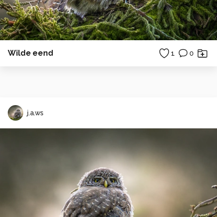
Wilde eend
1
0
j.a.ws