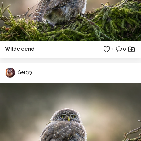
Wilde eend
1
0
Gert79