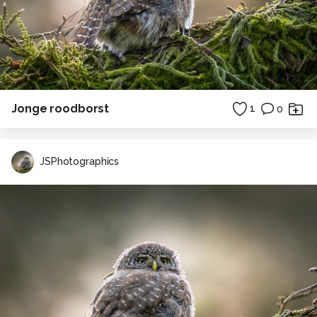
Jonge roodborst
1
0
JSPhotographics