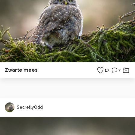
Zwarte mees
17
7
SecretlyOdd