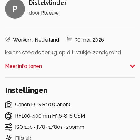
Distelvlinder
P
door
P.leeuw
Workum
,
Nederland
30 mei, 2026
kwam steeds terug op dit stukje zandgrond
Alle rechten voorbehouden
Meer info tonen
Instellingen
Canon EOS R10
(
Canon
)
RF100-400mm F5.6-8 IS USM
ISO 100 ·
ƒ/8 ·
1/80s ·
200mm
Flits uit