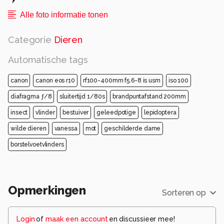
Alle foto informatie tonen
Categorie
Dieren
Automatische tags
canon
canon eos r10
rf100-400mm f5.6-8 is usm
iso 100
diafragma ƒ/8
sluitertijd 1/80s
brandpuntafstand 200mm
insect
vlinder
bestuiver
geleedpotige
lepidoptera
wilde dieren
vanessa
mot
geschilderde dame
borstelvoetvlinders
Opmerkingen
Sorteren op
Login
of
maak een account
en discussieer mee!