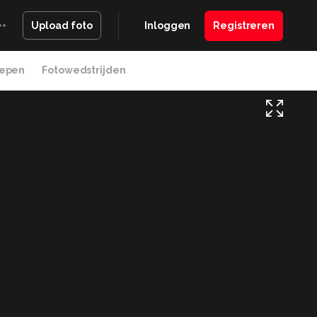
Inloggen
Registreren
Upload foto
epen
Fotowedstrijden