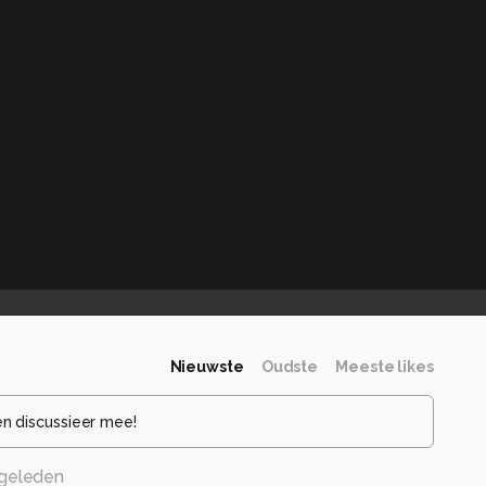
Nieuwste
Oudste
Meeste likes
en discussieer mee!
geleden