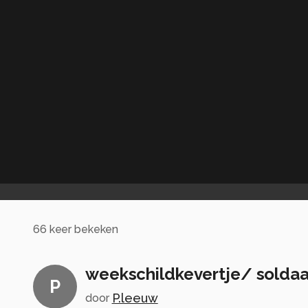
66
keer bekeken
weekschildkevertje/ soldaa
P
P.leeuw
door