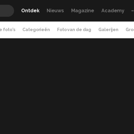
Ontdek
Nieuws
Magazine
Academy
 foto's
Categorieën
Foto van de dag
Galerijen
Gro