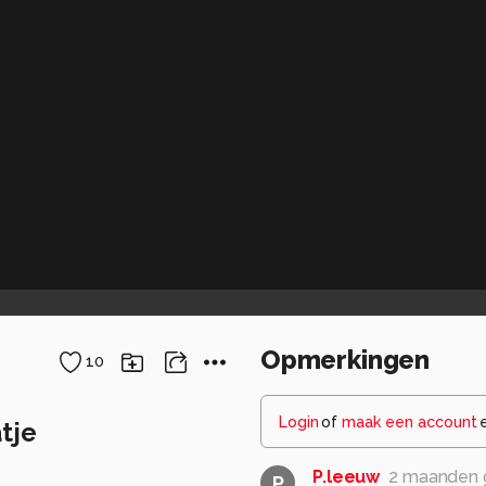
Opmerkingen
10
Login
of
maak een account
tje
P.leeuw
2 maanden 
P