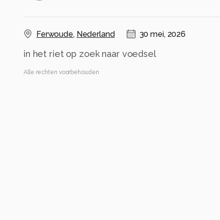
Ferwoude
,
Nederland
30 mei, 2026
in het riet op zoek naar voedsel
Alle rechten voorbehouden
Instellingen
Canon EOS R10
(
Canon
)
16-300mm F3.5-6.7 DC OS | Contemporary 025
ISO 4000 ·
ƒ/7.1 ·
1/800s ·
184mm
Flits uit
Alle foto informatie tonen