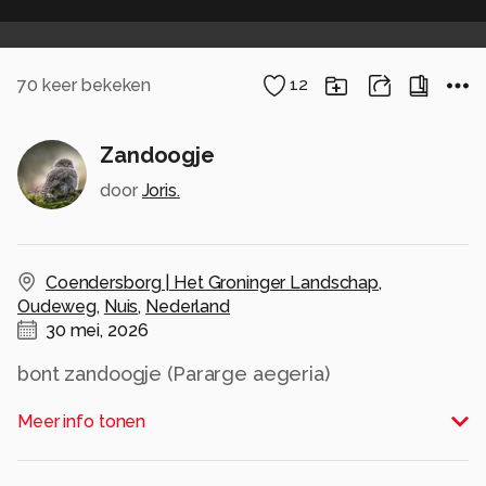
70
keer bekeken
12
Zandoogje
door
Joris.
Coendersborg | Het Groninger Landschap
,
Oudeweg
,
Nuis
,
Nederland
30 mei, 2026
bont zandoogje (Pararge aegeria)
Alle rechten voorbehouden
Meer info tonen