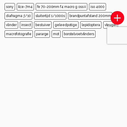
sony
ilce-7m4
fe 70-200mm f4 macro g oss ii
iso 4000
diafragma ƒ/10
sluitertijd 1/1000s
brandpuntafstand 200mm
vlinder
insect
bestuiver
geleedpotige
lepidoptera
vleugel
macrofotografie
pararge
mot
borstelvoetvlinders
Opmerkingen
Sorteren op
Login
of
maak een account
en discussieer mee!
JeannetteH
2 maanden geleden
Leuke, mooie en originele foto van dit zandoogje.
Mooi kijkje tussen de vleugels
gr Jeannet
1