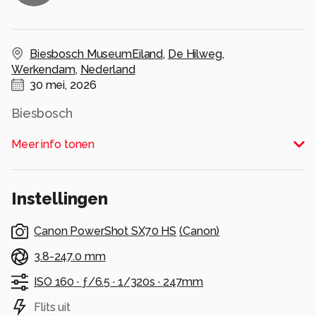
Biesbosch MuseumEiland
,
De Hilweg
,
Werkendam
,
Nederland
30 mei, 2026
Biesbosch
Alle rechten voorbehouden
Meer info tonen
Instellingen
Canon PowerShot SX70 HS
(
Canon
)
3.8-247.0 mm
ISO 160 ·
ƒ/6.5 ·
1/320s ·
247mm
Flits uit