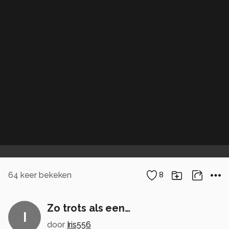
64
keer bekeken
8
Zo trots als een…
I
door
Iris556