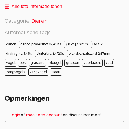
Alle foto informatie tonen
Categorie
Dieren
Automatische tags
canon
canon powershot sx70 hs
3.8-247.0 mm
iso 160
diafragma ƒ/6.5
sluitertijd 1/320s
brandpuntafstand 247mm
vogel
bek
grasland
vleugel
grassen
veerkracht
veld
zangvogels
zangvogel
staart
Opmerkingen
Login
of
maak een account
en discussieer mee!