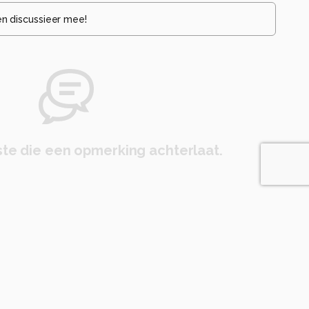
en discussieer mee!
te die een opmerking achterlaat.