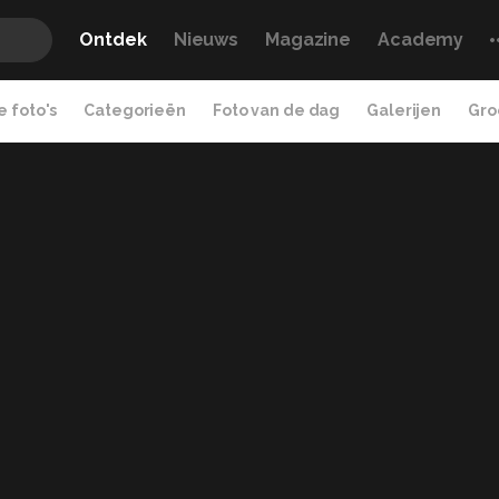
Ontdek
Nieuws
Magazine
Academy
 foto's
Categorieën
Foto van de dag
Galerijen
Gro