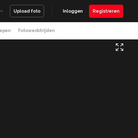
Inloggen
Registreren
Upload foto
epen
Fotowedstrijden