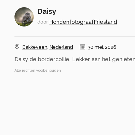
Daisy
HondenfotograafFriesland
door
Bakkeveen
,
Nederland
30 mei, 2026
Daisy de bordercollie. Lekker aan het geniete
Alle rechten voorbehouden
Instellingen
Canon EOS R5m2
(
Canon
)
ISO 200 ·
ƒ/2.8 ·
1/1250s ·
200mm
Flits uit