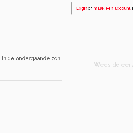
Login
of
maak een account
n in de ondergaande zon.
Wees de eers