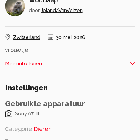
Woudaap
door
JolandaVanVelzen
Zwitserland
30 mei, 2026
vrouwtje
Alle rechten voorbehouden
Meer info tonen
Instellingen
Gebruikte apparatuur
Sony A7 III
Categorie
Dieren