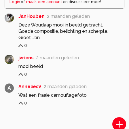
Login
of
maak een account
en discussieer mee!
JanHouben
2 maanden geleden
Deze Woudaap mooi in beeld gebracht.
Goede compositie, belichting en scherpte.
Groet, Jan
0
jvriens
2 maanden geleden
mooi beeld
0
AnneliesV
2 maanden geleden
A
Wat een fraaie camouflagefoto
0