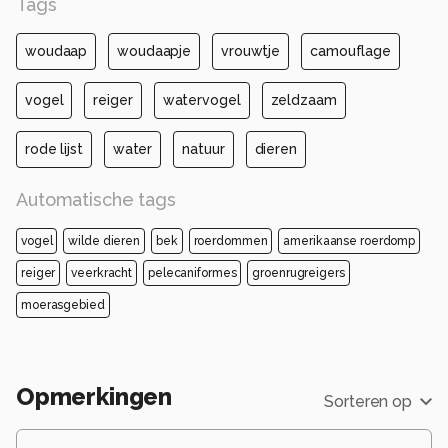
Tags
woudaap
woudaapje
vrouwtje
camouflage
vogel
reiger
watervogel
zeldzaam
rode lijst
water
natuur
dieren
Automatische tags
vogel
wilde dieren
bek
roerdommen
amerikaanse roerdomp
reiger
veerkracht
pelecaniformes
groenrugreigers
moerasgebied
Opmerkingen
Sorteren op