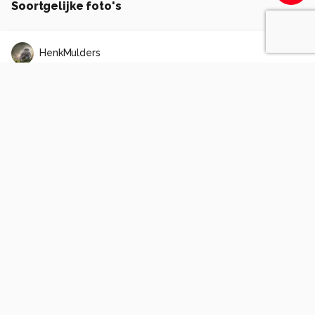
Soortgelijke foto's
HenkMulders
Kievit (Vanellus vanellus)
0
0