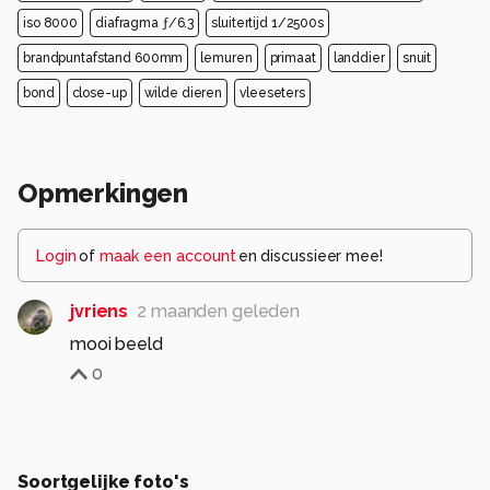
iso 8000
diafragma ƒ/6.3
sluitertijd 1/2500s
brandpuntafstand 600mm
lemuren
primaat
landdier
snuit
bond
close-up
wilde dieren
vleeseters
Opmerkingen
Login
of
maak een account
en discussieer mee!
jvriens
2 maanden geleden
mooi beeld
0
Soortgelijke foto's