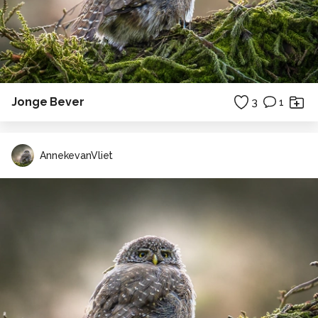
Jonge Bever
3
1
AnnekevanVliet