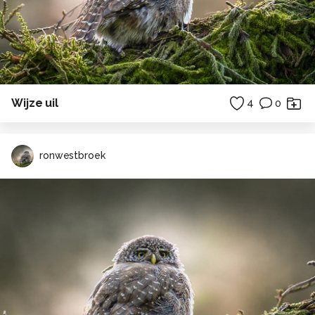
Wijze uil
4
0
ronwestbroek