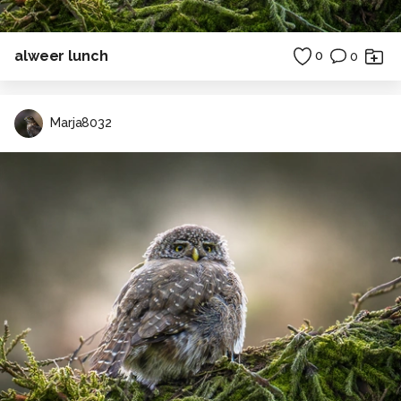
alweer lunch
0
0
Marja8032