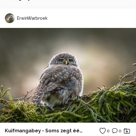
ErwinWarbroek
Kuifmangabey - Soms zegt één blik meer dan duizend woorden... ✨
0
0