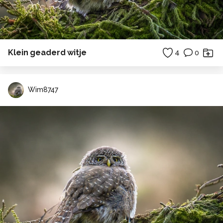
Klein geaderd witje
4
0
Wim8747