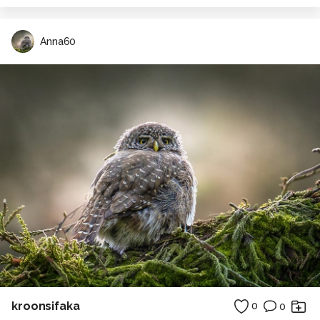
Anna60
kroonsifaka
0
0