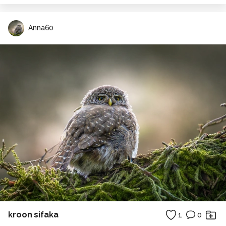
Anna60
kroon sifaka
1
0