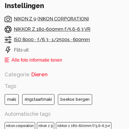
Instellingen
NIKON Z 9
(
NIKON CORPORATION
)
NIKKOR Z 180-600mm f/5.6-6.3 VR
ISO 8000 ·
ƒ/6.3 ·
1/2500s ·
600mm
Flits uit
Alle foto informatie tonen
Categorie
Dieren
Tags
maki
ringstaartmaki
beekse bergen
Automatische tags
nikon corporation
nikon z 9
nikkor z 180-600mm f/5.6-6.3 vr