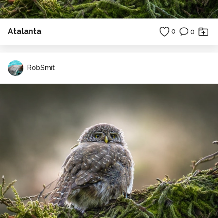
Atalanta
0
0
RobSmit