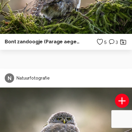
Bont zandoogje (Parage aegeria)
5
3
N
Natuurfotografie