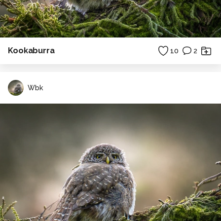
Kookaburra
10
2
Wbk