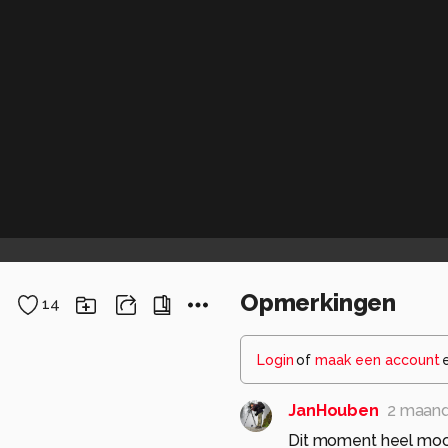
Opmerkingen
14
Login
of
maak een account
JanHouben
2 maan
Dit moment heel mooi