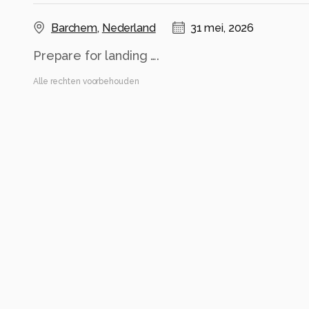
Barchem
,
Nederland
31 mei, 2026
Prepare for landing ….
Alle rechten voorbehouden
Instellingen
Canon EOS R5
(
Canon
)
ISO 2500 ·
ƒ/7.1 ·
1/3200s ·
300mm
Flits uit
Alle foto informatie tonen
Categorie
Dieren
Automatische tags