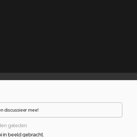
en discussieer mee!
den geleden
 in beeld gebracht.