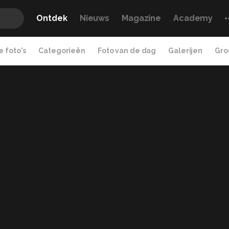
Ontdek
Nieuws
Magazine
Academy
 foto's
Categorieën
Foto van de dag
Galerijen
Gro