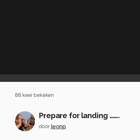
88
keer bekeken
Prepare for landing …….
leonp
door