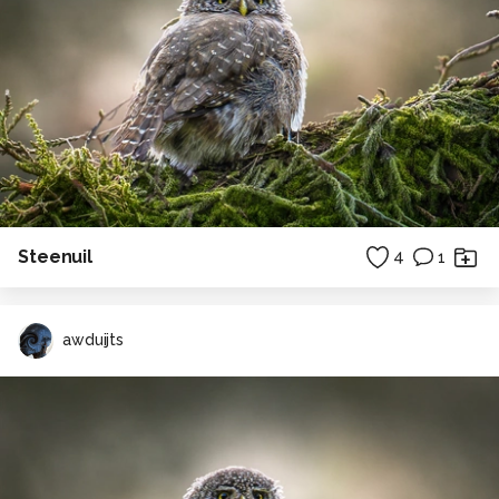
Steenuil
4
1
awduijts