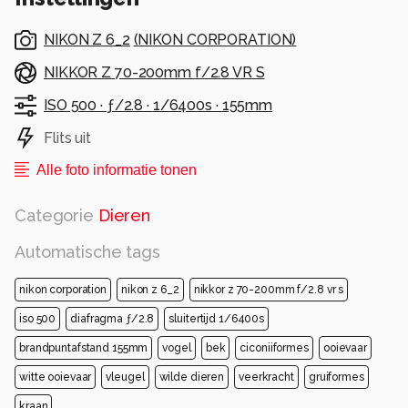
NIKON Z 6_2
(
NIKON CORPORATION
)
NIKKOR Z 70-200mm f/2.8 VR S
ISO 500 ·
ƒ/2.8 ·
1/6400s ·
155mm
Flits uit
Alle foto informatie tonen
Categorie
Dieren
Automatische tags
nikon corporation
nikon z 6_2
nikkor z 70-200mm f/2.8 vr s
iso 500
diafragma ƒ/2.8
sluitertijd 1/6400s
brandpuntafstand 155mm
vogel
bek
ciconiiformes
ooievaar
witte ooievaar
vleugel
wilde dieren
veerkracht
gruiformes
kraan