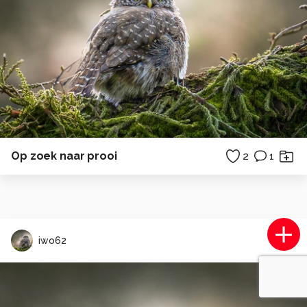
Op zoek naar prooi
2
1
iwo62