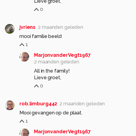
Lieve groet,
0
jvriens
2 maanden geleden
mooi familie beeld
1
MarjonvanderVegt1967
2 maanden geleden
All in the family!
Lieve groet,
0
rob.limburg442
2 maanden geleden
Mooi gevangen op de plaat.
1
MarjonvanderVegt1967