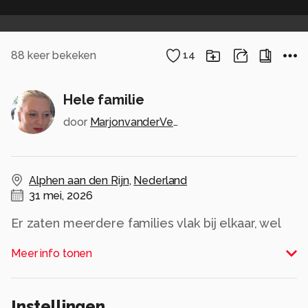
88
keer bekeken
14
Hele familie
door
MarjonvanderVegt1967
Alphen aan den Rijn
,
Nederland
31 mei, 2026
Er zaten meerdere families vlak bij elkaar, wel
zo veilig.
Meer info tonen
Wens iedereen 'n fijne zondag toe.
Lieve groet, Marjon
Alle rechten voorbehouden
Instellingen