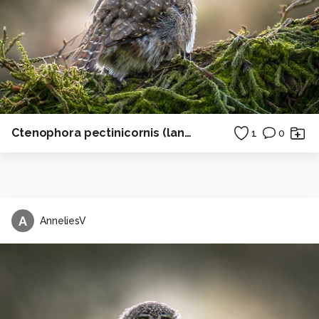
Ctenophora pectinicornis (langpootmug)
1
0
A
AnneliesV