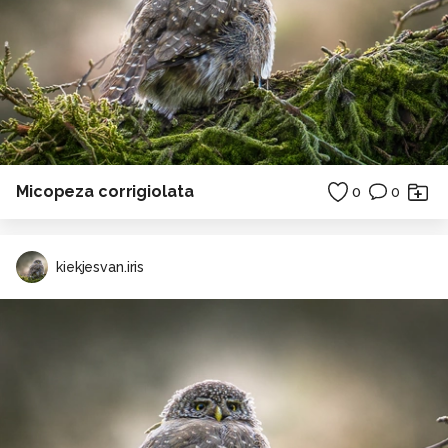
Micopeza corrigiolata
0
0
kiekjesvan.iris