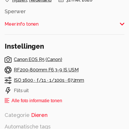
Sperwer
Alle rechten voorbehouden
Meer info tonen
Instellingen
Canon EOS R5
(
Canon
)
RF200-800mm F6.3-9 IS USM
ISO 1600 ·
ƒ/11 ·
1/100s ·
672mm
Flits uit
Alle foto informatie tonen
Categorie
Dieren
Automatische tags