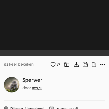
81
keer bekeken
17
Sperwer
door
acs72
Rijssen
,
Nederland
31 mei, 2026