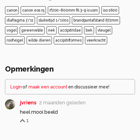
canon
canon eos r5
rf200-800mm f6.3-9 is usm
iso 1600
diafragma ƒ/11
sluitertijd 1/100s
brandpuntafstand 672mm
vogel
gewervelde
nek
accipitridae
bek
vleugel
roofvogel
wilde dieren
accipitriformes
veerkracht
Opmerkingen
Login
of
maak een account
en discussieer mee!
jvriens
2 maanden geleden
heel mooi beeld
1