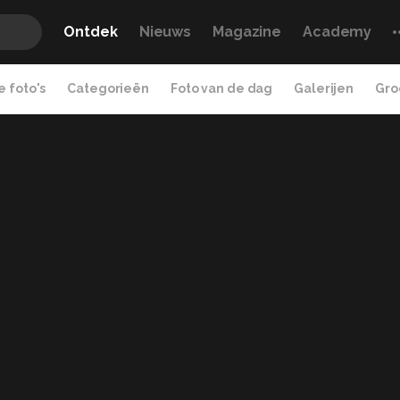
Ontdek
Nieuws
Magazine
Academy
 foto's
Categorieën
Foto van de dag
Galerijen
Gro