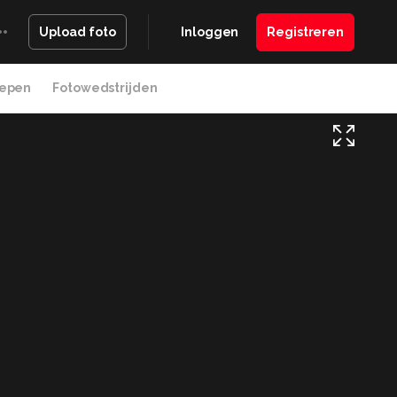
Inloggen
Registreren
Upload foto
epen
Fotowedstrijden