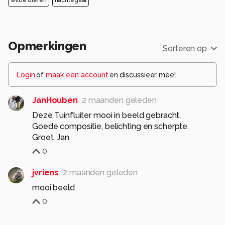
wilde dieren
nachtegaal
Opmerkingen
Sorteren op
Login
of
maak een account
en discussieer mee!
JanHouben
2 maanden geleden
Deze Tuinfluiter mooi in beeld gebracht.
Goede compositie, belichting en scherpte.
Groet, Jan
0
jvriens
2 maanden geleden
mooi beeld
0