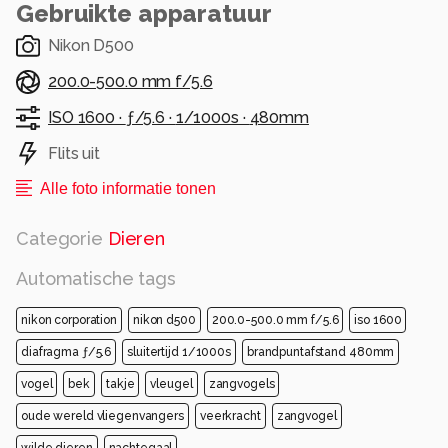
Gebruikte apparatuur
Nikon D500
200.0-500.0 mm f/5.6
ISO 1600 ·
ƒ/5.6 ·
1/1000s ·
480mm
Flits uit
Alle foto informatie tonen
Categorie
Dieren
Automatische tags
nikon corporation
nikon d500
200.0-500.0 mm f/5.6
iso 1600
diafragma ƒ/5.6
sluitertijd 1/1000s
brandpuntafstand 480mm
vogel
bek
takje
vleugel
zangvogels
oude wereld vliegenvangers
veerkracht
zangvogel