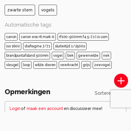
zwarte stern
vogels
Automatische tags
canon
canon eos r6 mark iii
rf100-500mm f4.5-7.1 l is usm
iso 1600
diafragma ƒ/7.1
sluitertijd 1/2500s
brandpuntafstand 500mm
vogel
bek
gewervelde
nek
vleugel
loop
wilde dieren
veerkracht
grijs
zeevogel
Opmerkingen
Sorteren op
Login
of
maak een account
en discussieer mee!
thirzaniemantsverdriet
2 maanden geleden