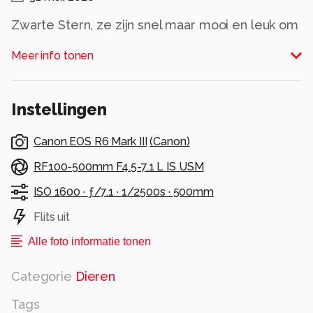
Zwarte Stern, ze zijn snel maar mooi en leuk om
te fotograferen…
Meer info tonen
Alle rechten voorbehouden
Instellingen
Canon EOS R6 Mark III
(
Canon
)
RF100-500mm F4.5-7.1 L IS USM
ISO 1600 ·
ƒ/7.1 ·
1/2500s ·
500mm
Flits uit
Alle foto informatie tonen
Categorie
Dieren
Tags