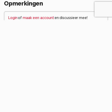
Opmerkingen
Login
of
maak een account
en discussieer mee!
JanHouben
2 maanden geleden
Deze Bonte vliegenvanger mooi in beeld
gebracht.
Goede compositie, belichting en scherpte.
Groet, Jan
0
Komt voor in