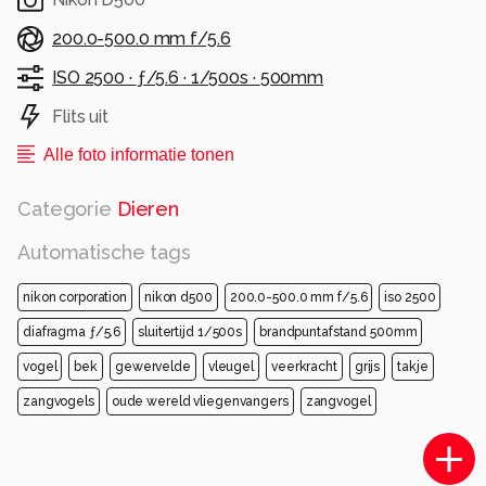
200.0-500.0 mm f/5.6
ISO 2500 ·
ƒ/5.6 ·
1/500s ·
500mm
Flits uit
Alle foto informatie tonen
Categorie
Dieren
Automatische tags
nikon corporation
nikon d500
200.0-500.0 mm f/5.6
iso 2500
diafragma ƒ/5.6
sluitertijd 1/500s
brandpuntafstand 500mm
vogel
bek
gewervelde
vleugel
veerkracht
grijs
takje
zangvogels
oude wereld vliegenvangers
zangvogel